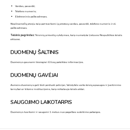
Vardas, pavardė;
Telefono numeris;
Elektroninio pašto adresas.
Nepilnamečių atveju taip pat tvarkomi jų atstovų vardas, pavardė, telefono numeris ir el.
pašto adresas.
Teisinis pagrindas:
Teisinių prievolių vykdymas, kaip numatyta Lietuvos Respublikos teisės
aktuose.
DUOMENŲ ŠALTINIS
Duomenys gaunami tiesiogiai iš Jūsų pateiktos informacijos.
DUOMENŲ GAVĖJAI
Asmens duomenys gali būti perduoti policijai, Valstybės vaiko teisių apsaugos ir įvaikinimo
tarnybai ar kitoms institucijoms, kaip reikalauja teisės aktai.
SAUGOJIMO LAIKOTARPIS
Duomenys tvarkomi ir saugomi 1 metus nuo pagalbos suteikimo pabaigos.