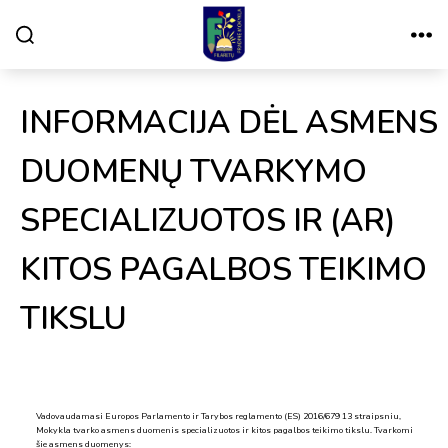
Paieška
Meniu
VILNIAUS
FILARETŲ
PRADINĖ
MOKYKLA
INFORMACIJA DĖL ASMENS
DUOMENŲ TVARKYMO
SPECIALIZUOTOS IR (AR)
KITOS PAGALBOS TEIKIMO
TIKSLU
Vadovaudamasi Europos Parlamento ir Tarybos reglamento (ES) 2016/679 13 straipsniu,
Mokykla tvarko asmens duomenis specializuotos ir kitos pagalbos teikimo tikslu. Tvarkomi
šie asmens duomenys: