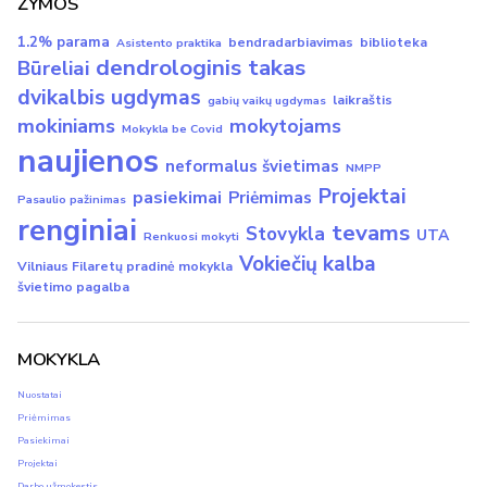
ŽYMOS
1.2% parama
bendradarbiavimas
biblioteka
Asistento praktika
dendrologinis takas
Būreliai
dvikalbis ugdymas
laikraštis
gabių vaikų ugdymas
mokiniams
mokytojams
Mokykla be Covid
naujienos
neformalus švietimas
NMPP
Projektai
pasiekimai
Priėmimas
Pasaulio pažinimas
renginiai
tevams
Stovykla
UTA
Renkuosi mokyti
Vokiečių kalba
Vilniaus Filaretų pradinė mokykla
švietimo pagalba
MOKYKLA
Nuostatai
Priėmimas
Pasiekimai
Projektai
Darbo užmokestis