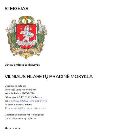
STEIGĖJAS
Vilniaus miesto savivaldybė
VILNIAUS FILARETŲ PRADINĖ MOKYKLA
Biudžetinė įstaiga
Bendrojo ugdymo mokykla
Įmonės kodas 190004234
Filaretų g. 43, LT-01211 Vilnius
Tel.
+370 521 54963
,
+370 521 54745
Faksas +370 521 54963
El. p.
rastine@filaretu.vilnius.lm.lt
Duomenys kaupiami ir saugomi
Juridinių asmenų registre