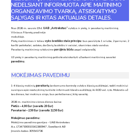
NEDELSIANT INFORMUOTA APIE MAITINIMO
ORGANIZAVIMO TVARKĄ, ATSISKAITYMO
SĄLYGAS IR KITAS AKTUALIAS DETALES.
Nuo 2026 m. sausio 19 d.
UAB „Antrekotas”
vykdys ir pietų, ir pavakarių maitinimą
Vilniaus Filaretų pradinėje
mokykloje.
Pietų maitinimas ir toliau
vyks švediško stalo principu
: bus pasiūlyta 1 sriuba, 2 garnyrai, 2
karšti patiekalai, salotos, daržovių lazdelės ir vaisiai, skanintas stalo vanduo.
Pavakarių maitinimą vykdysime
porcijiniu būdu
pagal valgiaraštį.
Už pietų ir pavakarių maitinimą galėsite atsiskaityti užsakant maitinimą savaitei
pavedimu
.
MOKĖJIMAS PAVEDIMU
1-4 klasių mokinių
pavakarių
lankomumo kontrolę vykdys klasių auklėtojai, todėl mokiniui
susirgus apie neatvykimą turėsite informuoti klasės auklėtoją iki 8.00 val. ryto. Mokestis už
tas dienas, kai mokinys sirgo, bus perkeliamas į kitą savaitę.
2026 m. maitinimo vienos dienos kaina:
Pietūs – 4,00 Eur (savaitė 20 Eur)
Pavakariai – 2,50 Eur (savaitė 12,50 Eur)
Mokėjimas pavedimu:
Mokėjimo pavedimo gavėjas – UAB Antrekotas
A.s. LT347300010162260947 , Swedbank AB
Įmonės kodas 305543736