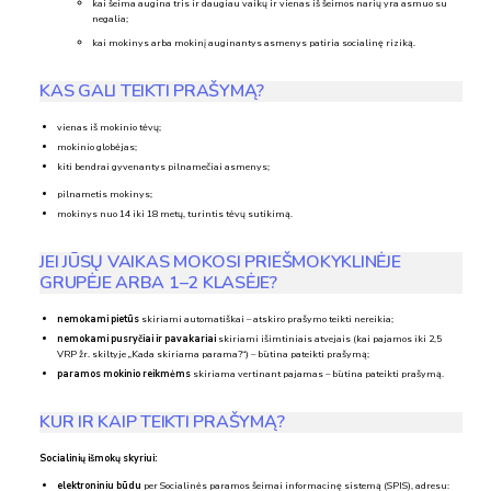
kai šeima augina tris ir daugiau vaikų ir vienas iš šeimos narių yra asmuo su
negalia;
kai mokinys arba mokinį auginantys asmenys patiria socialinę riziką.
KAS GALI TEIKTI PRAŠYMĄ?
vienas iš mokinio tėvų;
mokinio globėjas;
kiti bendrai gyvenantys pilnamečiai asmenys;
pilnametis mokinys;
mokinys nuo 14 iki 18 metų, turintis tėvų sutikimą.
JEI JŪSŲ VAIKAS MOKOSI PRIEŠMOKYKLINĖJE
GRUPĖJE ARBA 1–2 KLASĖJE?
nemokami pietūs
skiriami automatiškai – atskiro prašymo teikti nereikia;
nemokami pusryčiai ir pavakariai
skiriami išimtiniais atvejais (kai pajamos iki 2,5
VRP žr. skiltyje „Kada skiriama parama?“) – būtina pateikti prašymą;
paramos mokinio reikmėms
skiriama vertinant pajamas – būtina pateikti prašymą.
KUR IR KAIP TEIKTI PRAŠYMĄ?
Socialinių išmokų skyriui:
elektroniniu būdu
per Socialinės paramos šeimai informacinę sistemą (SPIS), adresu: