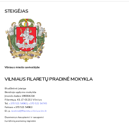
STEIGĖJAS
Vilniaus miesto savivaldybė
VILNIAUS FILARETŲ PRADINĖ MOKYKLA
Biudžetinė įstaiga
Bendrojo ugdymo mokykla
Įmonės kodas 190004234
Filaretų g. 43, LT-01211 Vilnius
Tel.
+370 521 54963
,
+370 521 54745
Faksas +370 521 54963
El. p.
rastine@filaretu.vilnius.lm.lt
Duomenys kaupiami ir saugomi
Juridinių asmenų registre