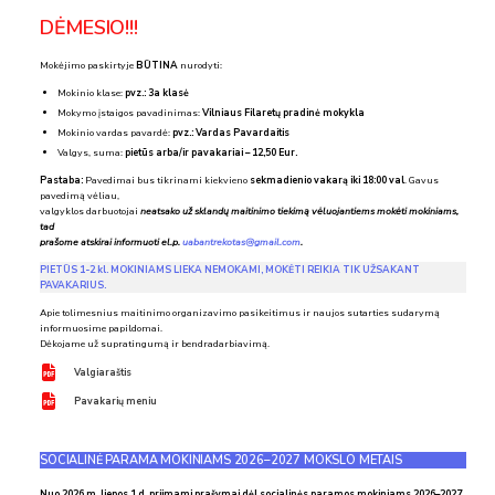
DĖMESIO!!!
Mokėjimo paskirtyje
BŪTINA
nurodyti:
Mokinio klase:
pvz.: 3a klasė
Mokymo įstaigos pavadinimas:
Vilniaus Filaretų pradinė mokykla
Mokinio vardas pavardė:
pvz.: Vardas Pavardaitis
Valgys, suma:
pietūs arba/ir pavakariai – 12,50 Eur.
Pastaba:
Pavedimai bus tikrinami kiekvieno
sekmadienio vakarą iki 18:00
val
. Gavus
pavedimą vėliau,
valgyklos darbuotojai
neatsako už sklandų maitinimo tiekimą vėluojantiems mokėti mokiniams,
tad
prašome atskirai informuoti el.p.
uabantrekotas@gmail.com
.
PIETŪS 1-2 kl. MOKINIAMS LIEKA NEMOKAMI, MOKĖTI REIKIA TIK UŽSAKANT
PAVAKARIUS.
Apie tolimesnius maitinimo organizavimo pasikeitimus ir naujos sutarties sudarymą
informuosime papildomai.
Dėkojame už supratingumą ir bendradarbiavimą.
Valgiaraštis
Pavakarių meniu
SOCIALINĖ PARAMA MOKINIAMS 2026–2027 MOKSLO METAIS
Nuo 2026 m. liepos 1 d. priimami prašymai dėl socialinės paramos mokiniams 2026–2027