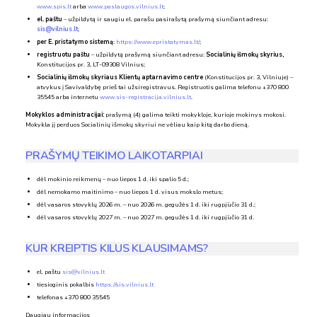
www.spis.lt
arba
www.paslaugos.vilnius.lt
;
el. paštu
– užpildytą ir saugiu el. parašu pasirašytą prašymą siunčiant adresu:
sis@vilnius.lt
;
per E. pristatymo sistemą
:
https://www.epristatymas.lt/
;
registruotu paštu
– užpildytą prašymą siunčiant adresu:
Socialinių išmokų skyrius,
Konstitucijos pr. 3, LT-09308 Vilnius;
Socialinių išmokų skyriaus Klientų aptarnavimo centre
(Konstitucijos pr. 3, Vilniuje) –
atvykus į Savivaldybę prieš tai užsiregistravus. Registruotis galima telefonu +370 800
35545 arba internetu
www.sis-registracija.vilnius.lt
.
Mokyklos administracijai:
prašymą (4) galima teikti mokykloje, kurioje mokinys mokosi.
Mokykla jį perduos Socialinių išmokų skyriui ne vėliau kaip kitą darbo dieną.
PRAŠYMŲ TEIKIMO LAIKOTARPIAI
dėl mokinio reikmenų – nuo liepos 1 d. iki spalio 5 d.;
dėl nemokamo maitinimo – nuo liepos 1 d. visus mokslo metus;
dėl vasaros stovyklų 2026 m. – nuo 2026 m. gegužės 1 d. iki rugpjūčio 31 d.;
dėl vasaros stovyklų 2027 m. – nuo 2027 m. gegužės 1 d. iki rugpjūčio 31 d.
KUR KREIPTIS KILUS KLAUSIMAMS?
el. paštu
sis@vilnius.lt
tiesioginis pokalbis
https://sis.vilnius.lt
telefonas +370 800 35545
Daugiau informacijos