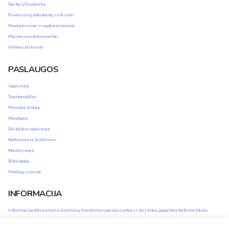
Darbo užmokestis
Finansinių ataskaitų rinkiniai
Paskatinimai ir apdovanojimai
Planavimo dokumentai
Viešieji pirkimai
PASLAUGOS
Ugdymas
Tvarkaraščiai
Pamokų laikas
Atostogos
Dvikalbis ugdymas
Neformalus švietimas
Maitinimas
Biblioteka
Patalpų nuoma
INFORMACIJA
Informacija dėl asmens duomenų tvarkymo specializuotos ir (ar) kitos pagalbos teikimo tikslu
Asmens duomenų apsauga