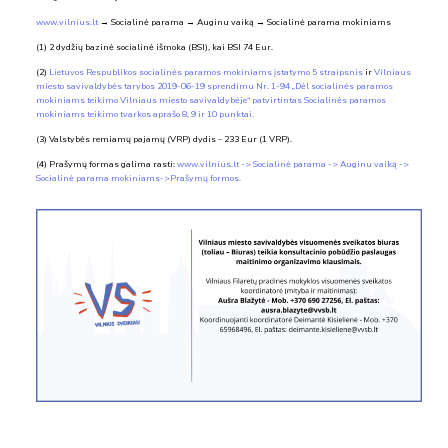
www.vilnius.lt
→ Socialinė parama → Auginu vaiką → Socialinė parama mokiniams
(1) 2 dydžių bazinė socialinė išmoka (BSI), kai BSI 74 Eur.
(2)
Lietuvos Respublikos socialinės paramos mokiniams įstatymo 5 straipsnis
ir
Vilniaus
miesto savivaldybės tarybos 2019-06-19 sprendimu Nr. 1-94 „Dėl socialinės paramos
mokiniams teikimo Vilniaus miesto savivaldybėje“ patvirtintas Socialinės
paramos
mokiniams teikimo tvarkos aprašo 8, 9 ir 10 punktai.
(3) Valstybės remiamų pajamų (VRP) dydis – 233 Eur (1 VRP).
(4) Prašymų formas galima rasti:
www.vilnius.lt -> Socialinė parama -> Auginu vaiką ->
Socialinė parama mokiniams->Prašymų
formos.