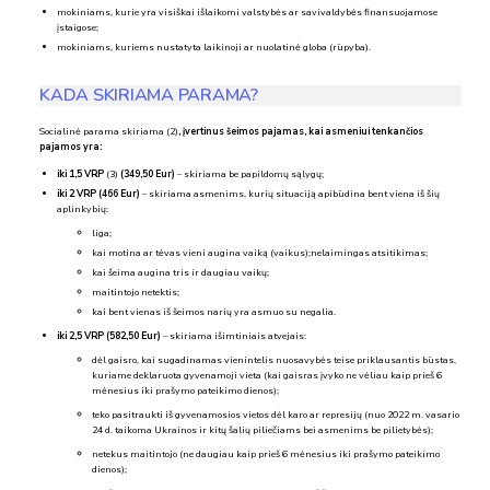
mokiniams, kurie yra visiškai išlaikomi valstybės ar savivaldybės finansuojamose
įstaigose;
mokiniams, kuriems nustatyta laikinoji ar nuolatinė globa (rūpyba).
KADA SKIRIAMA PARAMA?
Socialinė parama skiriama (2)
, įvertinus šeimos pajamas, kai asmeniui tenkančios
pajamos yra:
iki 1,5 VRP
(3)
(349,50 Eur)
– skiriama be papildomų sąlygų;
iki 2 VRP (466 Eur)
– skiriama asmenims, kurių situaciją apibūdina bent viena iš šių
aplinkybių:
liga;
kai motina ar tėvas vieni augina vaiką (vaikus);nelaimingas atsitikimas;
kai šeima augina tris ir daugiau vaikų;
maitintojo netektis;
kai bent vienas iš šeimos narių yra asmuo su negalia.
iki 2,5 VRP (582,50 Eur)
– skiriama išimtiniais atvejais:
dėl gaisro, kai sugadinamas vienintelis nuosavybės teise priklausantis būstas,
kuriame deklaruota gyvenamoji vieta (kai gaisras įvyko ne vėliau kaip prieš 6
mėnesius iki prašymo pateikimo dienos);
teko pasitraukti iš gyvenamosios vietos dėl karo ar represijų (nuo 2022 m. vasario
24 d. taikoma Ukrainos ir kitų šalių piliečiams bei asmenims be pilietybės);
netekus maitintojo (ne daugiau kaip prieš 6 mėnesius iki prašymo pateikimo
dienos);