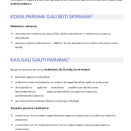
mokslo metams.
KOKIA PARAMA GALI BŪTI SKIRIAMA?
Mokiniams skiriama:
nemokamas maitinimas (pusryčiai, pietūs, pavakariai ir maitinimas vasaros
stovyklose);
parama mokinio reikmenims – 148 Eur (1) per kalendorinius metus (skiriama vieną
kartą).
KAS GALI GAUTI PARAMĄ?
Socialinė parama skiriama
mokiniams iki 21 metų, kurie mokosi:
bendrojo ugdymo mokyklose;
profesinio mokymo įstaigose, jei mokosi tik pagal bendrojo ugdymo programą;
ikimokyklinio ugdymo mokyklose (lopšeliuose-darželiuose)
besimokantiems pagal priešmokyklinio ugdymo programą
(priešmokyklinukams);
pas kitą švietimo teikėją (išskyrus laisvąjį mokytoją).
Socialinė parama neskiriama:
mokiniams, kurie mokosi pagal bendrojo ugdymo programą su profesinio mokymo
programa;
vyresniems nei 21 metų asmenims, kurie mokosi pagal suaugusiųjų ugdymo
programas;