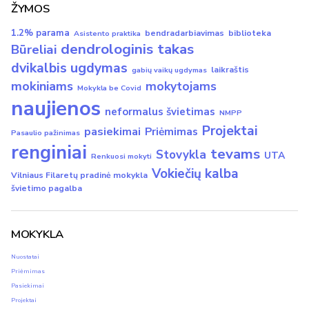
ŽYMOS
1.2% parama
bendradarbiavimas
biblioteka
Asistento praktika
dendrologinis takas
Būreliai
dvikalbis ugdymas
laikraštis
gabių vaikų ugdymas
mokiniams
mokytojams
Mokykla be Covid
naujienos
neformalus švietimas
NMPP
Projektai
pasiekimai
Priėmimas
Pasaulio pažinimas
renginiai
tevams
Stovykla
UTA
Renkuosi mokyti
Vokiečių kalba
Vilniaus Filaretų pradinė mokykla
švietimo pagalba
MOKYKLA
Nuostatai
Priėmimas
Pasiekimai
Projektai