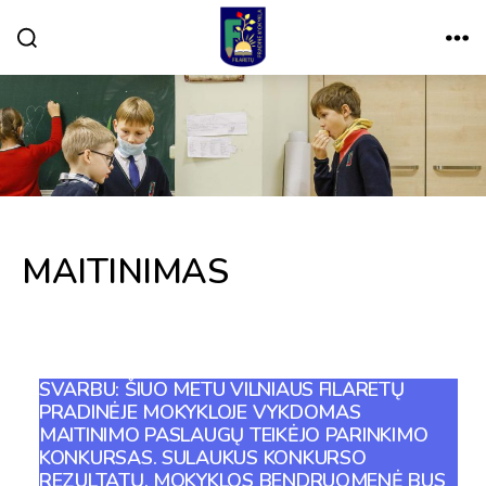
Paieška
Meniu
VILNIAUS
FILARETŲ
PRADINĖ
MOKYKLA
MAITINIMAS
SVARBU: ŠIUO METU VILNIAUS FILARETŲ
PRADINĖJE MOKYKLOJE VYKDOMAS
MAITINIMO PASLAUGŲ TEIKĖJO PARINKIMO
KONKURSAS. SULAUKUS KONKURSO
REZULTATŲ, MOKYKLOS BENDRUOMENĖ BUS