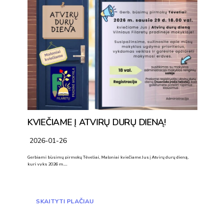
KVIEČIAME Į ATVIRŲ DURŲ DIENĄ!
2026-01-26
Gerbiami būsimų pirmokų Tėveliai, Maloniai kviečiame Jus į Atvirų durų dieną,
kuri vyks 2026 m….
SKAITYTI PLAČIAU