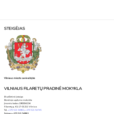
STEIGĖJAS
Vilniaus miesto savivaldybė
VILNIAUS FILARETŲ PRADINĖ MOKYKLA
Biudžetinė įstaiga
Bendrojo ugdymo mokykla
Įmonės kodas 190004234
Filaretų g. 43, LT-01211 Vilnius
Tel.
+370 521 54963
,
+370 521 54745
Faksas +370 521 54963