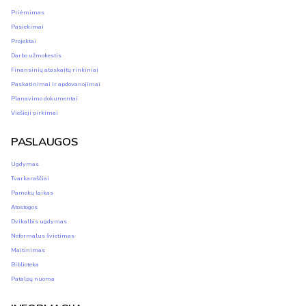
Priėmimas
Pasiekimai
Projektai
Darbo užmokestis
Finansinių ataskaitų rinkiniai
Paskatinimai ir apdovanojimai
Planavimo dokumentai
Viešieji pirkimai
PASLAUGOS
Ugdymas
Tvarkaraščiai
Pamokų laikas
Atostogos
Dvikalbis ugdymas
Neformalus švietimas
Maitinimas
Biblioteka
Patalpų nuoma