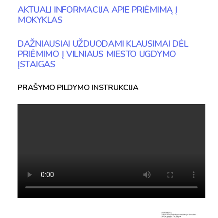
AKTUALI INFORMACIJA APIE PRIĖMIMĄ Į
MOKYKLAS
DAŽNIAUSIAI UŽDUODAMI KLAUSIMAI DĖL
PRIĖMIMO Į VILNIAUS MIESTO UGDYMO
ĮSTAIGAS
PRAŠYMO PILDYMO INSTRUKCIJA