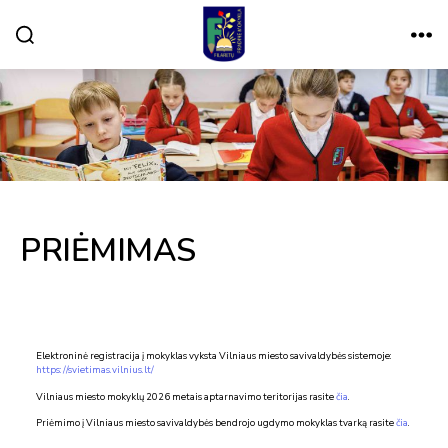
Paieška
Meniu
VILNIAUS
FILARETŲ
PRADINĖ
MOKYKLA
PRIĖMIMAS
Elektroninė registracija į mokyklas vyksta Vilniaus miesto savivaldybės sistemoje:
https://svietimas.vilnius.lt/
Vilniaus miesto mokyklų 2026 metais aptarnavimo teritorijas rasite
čia
.
Priėmimo į Vilniaus miesto savivaldybės bendrojo ugdymo mokyklas tvarką rasite
čia
.