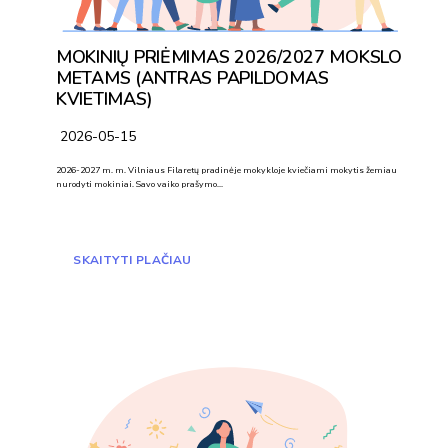
MOKINIŲ PRIĖMIMAS 2026/2027 MOKSLO
METAMS (ANTRAS PAPILDOMAS
KVIETIMAS)
2026-05-15
2026-2027 m. m. Vilniaus Filaretų pradinėje mokykloje kviečiami mokytis žemiau
nurodyti mokiniai. Savo vaiko prašymo…
SKAITYTI PLAČIAU