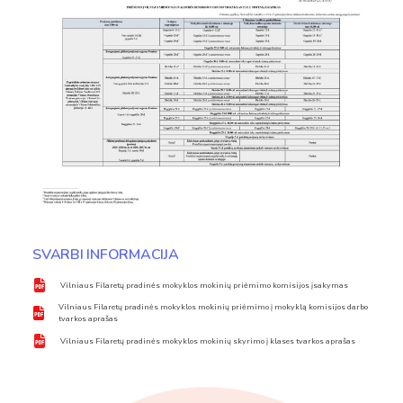
SVARBI INFORMACIJA
Vilniaus Filaretų pradinės mokyklos mokinių priėmimo komisijos įsakymas
Vilniaus Filaretų pradinės mokyklos mokinių priėmimo į mokyklą komisijos darbo
tvarkos aprašas
Vilniaus Filaretų pradinės mokyklos mokinių skyrimo į klases tvarkos aprašas