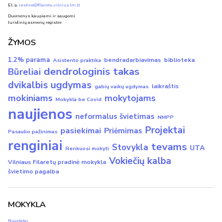
El. p.
rastine@filaretu.vilnius.lm.lt
Duomenys kaupiami ir saugomi
Juridinių asmenų registre
ŽYMOS
1.2% parama
bendradarbiavimas
biblioteka
Asistento praktika
dendrologinis takas
Būreliai
dvikalbis ugdymas
laikraštis
gabių vaikų ugdymas
mokiniams
mokytojams
Mokykla be Covid
naujienos
neformalus švietimas
NMPP
Projektai
pasiekimai
Priėmimas
Pasaulio pažinimas
renginiai
tevams
Stovykla
UTA
Renkuosi mokyti
Vokiečių kalba
Vilniaus Filaretų pradinė mokykla
švietimo pagalba
MOKYKLA
Nuostatai