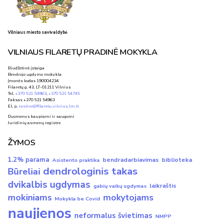
Vilniaus miesto savivaldybė
VILNIAUS FILARETŲ PRADINĖ MOKYKLA
Biudžetinė įstaiga
Bendrojo ugdymo mokykla
Įmonės kodas 190004234
Filaretų g. 43, LT-01211 Vilnius
Tel.
+370 521 54963
,
+370 521 54745
Faksas +370 521 54963
El. p.
rastine@filaretu.vilnius.lm.lt
Duomenys kaupiami ir saugomi
Juridinių asmenų registre
ŽYMOS
1.2% parama
bendradarbiavimas
biblioteka
Asistento praktika
dendrologinis takas
Būreliai
dvikalbis ugdymas
laikraštis
gabių vaikų ugdymas
mokiniams
mokytojams
Mokykla be Covid
naujienos
neformalus švietimas
NMPP