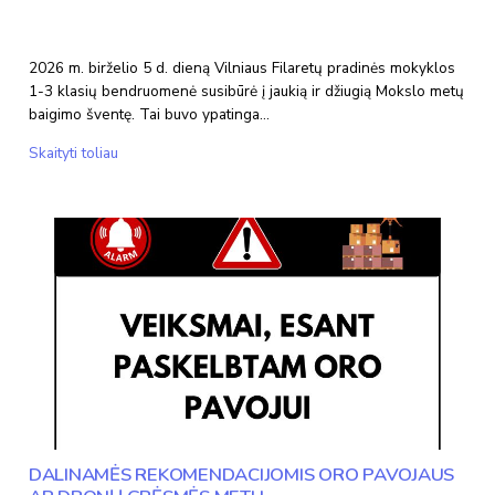
2026 m. birželio 5 d. dieną Vilniaus Filaretų pradinės mokyklos
1-3 klasių bendruomenė susibūrė į jaukią ir džiugią Mokslo metų
baigimo šventę. Tai buvo ypatinga…
Nuo
Skaityti toliau
gilės
iki
ąžuolo
–
mokslo
metų
baigimo
šventė
DALINAMĖS REKOMENDACIJOMIS ORO PAVOJAUS