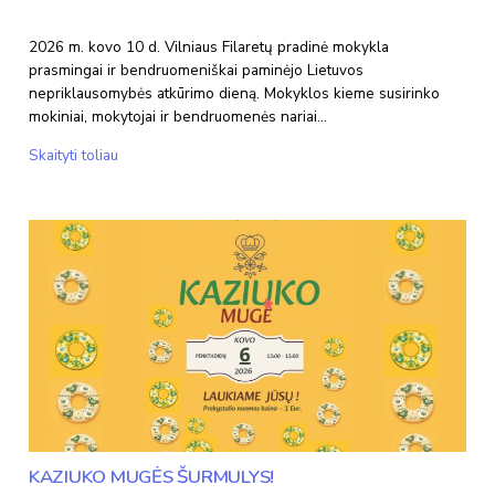
2026 m. kovo 10 d. Vilniaus Filaretų pradinė mokykla
prasmingai ir bendruomeniškai paminėjo Lietuvos
nepriklausomybės atkūrimo dieną. Mokyklos kieme susirinko
mokiniai, mokytojai ir bendruomenės nariai…
Jaunoji
Skaityti toliau
pilietiška
karta
švenčia
Kovo
11-
ąją!
KAZIUKO MUGĖS ŠURMULYS!