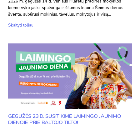
2026 m. gegužės 14 d. Vilniaus Filaretų pradinės mokyklos
kieme vyko jauki, spalvinga ir šilumos kupina Šeimos dienos
šventė, subūrusi mokinius, tėvelius, mokytojus ir visą…
Šeimos
Skaityti toliau
šventė
2026
GEGUŽĖS 23 D. SUSITIKIME LAIMINGO JAUNIMO
DIENOJE PRIE BALTOJO TILTO!