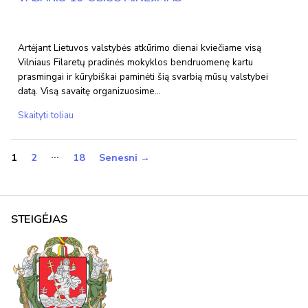
Artėjant Lietuvos valstybės atkūrimo dienai kviečiame visą
Vilniaus Filaretų pradinės mokyklos bendruomenę kartu
prasmingai ir kūrybiškai paminėti šią svarbią mūsų valstybei
datą. Visą savaitę organizuosime…
Vasario
Skaityti toliau
16-
osios
ĮRAŠŲ
…
1
2
18
Senesni
→
minėjimas
PUSLAPIAVIMAS
STEIGĖJAS