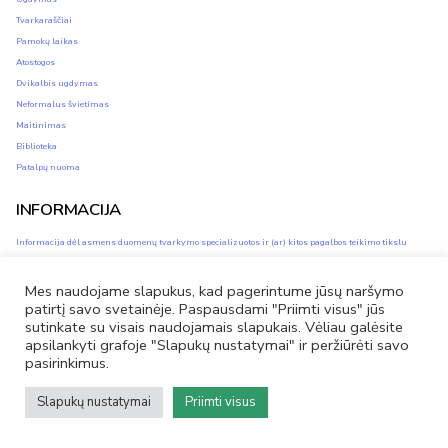
Tvarkaraščiai
Pamokų laikas
Atostogos
Dvikalbis ugdymas
Neformalus švietimas
Maitinimas
Biblioteka
Patalpų nuoma
INFORMACIJA
Informacija dėl asmens duomenų tvarkymo specializuotos ir (ar) kitos pagalbos teikimo tikslu
Asmens duomenų apsauga
Privatumo ir slapukų naudojimo politika
Mes naudojame slapukus, kad pagerintume jūsų naršymo
patirtį savo svetainėje. Paspausdami "Priimti visus" jūs
Savivaldybės vidinis informacijos apie pažeidimus teikimo kanalas (vidinis kanalas)
sutinkate su visais naudojamais slapukais. Vėliau galėsite
apsilankyti grafoje "Slapukų nustatymai" ir peržiūrėti savo
pasirinkimus.
Facebook
El.
Tel.
Slapukų nustatymai
Priimti visus
paštas
nr.
© 2026
Vilniaus Filaretų pradinė mokykla