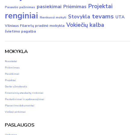
Projektai
pasiekimai
Priėmimas
Pasaulio pažinimas
renginiai
tevams
Stovykla
UTA
Renkuosi mokyti
Vokiečių kalba
Vilniaus Filaretų pradinė mokykla
švietimo pagalba
MOKYKLA
Nuostatai
Priėmimas
Pasiekimai
Projektai
Darbo užmokestis
Finansinių ataskaitų rinkiniai
Paskatinimai ir apdovanojimai
Planavimo dokumentai
Viešieji pirkimai
PASLAUGOS
Ugdymas