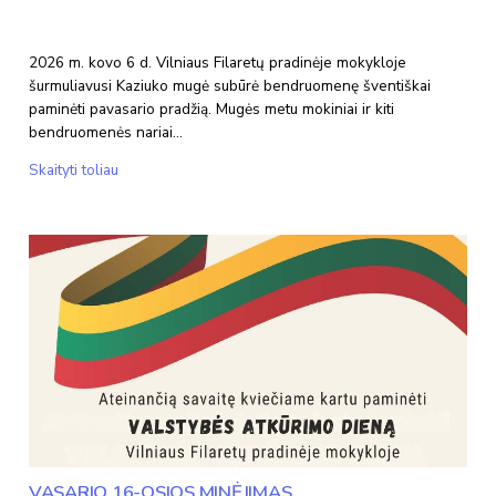
2026 m. kovo 6 d. Vilniaus Filaretų pradinėje mokykloje
šurmuliavusi Kaziuko mugė subūrė bendruomenę šventiškai
paminėti pavasario pradžią. Mugės metu mokiniai ir kiti
bendruomenės nariai…
Kaziuko
Skaityti toliau
mugės
šurmulys!
VASARIO 16-OSIOS MINĖJIMAS