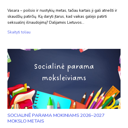
Vasara – poilsio ir nuotykių metas, tačiau kartais ji gali atnešti ir
skaudžių patirčių. Ką daryti įtarus, kad vaikas galėjo patirti
seksualinį išnaudojimą? Dalijamės Lietuvos…
Vaiko
Skaityti toliau
apsauga
prasideda
nuo
tinkamos
reakcijos:
Lietuvos
policijos
rekomendacijos
SOCIALINĖ PARAMA MOKINIAMS 2026–2027
MOKSLO METAIS