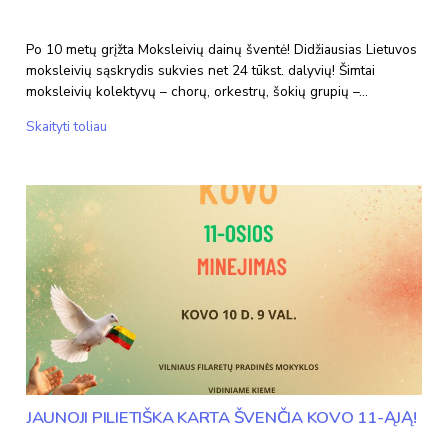
Po 10 metų grįžta Moksleivių dainų šventė! Didžiausias Lietuvos
moksleivių sąskrydis sukvies net 24 tūkst. dalyvių! Šimtai
moksleivių kolektyvų – chorų, orkestrų, šokių grupių –…
Kviečiame
Skaityti toliau
dalyvauti
Moksleivių
dainų
šventėje
JAUNOJI PILIETIŠKA KARTA ŠVENČIA KOVO 11-ĄJĄ!