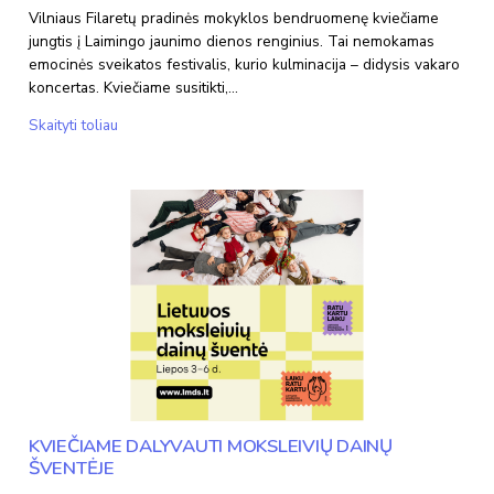
Vilniaus Filaretų pradinės mokyklos bendruomenę kviečiame
jungtis į Laimingo jaunimo dienos renginius. Tai nemokamas
emocinės sveikatos festivalis, kurio kulminacija – didysis vakaro
koncertas. Kviečiame susitikti,…
Gegužės
Skaityti toliau
23
d.
susitikime
LAIMINGO
JAUNIMO
DIENOJE
prie
Baltojo
tilto!
KVIEČIAME DALYVAUTI MOKSLEIVIŲ DAINŲ
ŠVENTĖJE