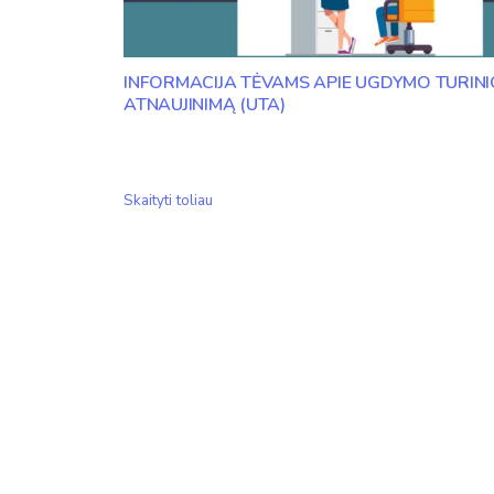
INFORMACIJA TĖVAMS APIE UGDYMO TURINI
ATNAUJINIMĄ (UTA)
Informacija
Skaityti toliau
tėvams
apie
Ugdymo
turinio
atnaujinimą
(UTA)