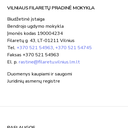
VILNIAUS FILARETŲ PRADINĖ MOKYKLA
Biudžetinė įstaiga
Bendrojo ugdymo mokykla
Įmonės kodas 190004234
Filaretų g. 43, LT-01211 Vilnius
Tel.
+370 521 54963
,
+370 521 54745
Faksas +370 521 54963
El. p.
rastine@filaretu.vilnius.lm.lt
Duomenys kaupiami ir saugomi
Juridinių asmenų registre
PASLAUGOS