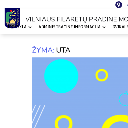
Fi
VILNIAUS FILARETŲ PRADINĖ M
MOKYKLA
ADMINISTRACINĖ INFORMACIJA
DVIKAL
VILNIAUS
FILARETŲ
PRADINĖ
MOKYKLA
ŽYMA:
UTA