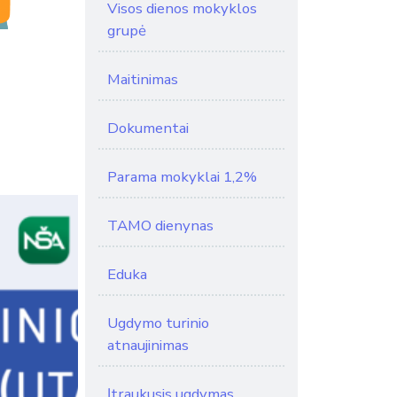
Visos dienos mokyklos
grupė
Maitinimas
Dokumentai
Parama mokyklai 1,2%
TAMO dienynas
Eduka
Ugdymo turinio
atnaujinimas
Įtraukusis ugdymas