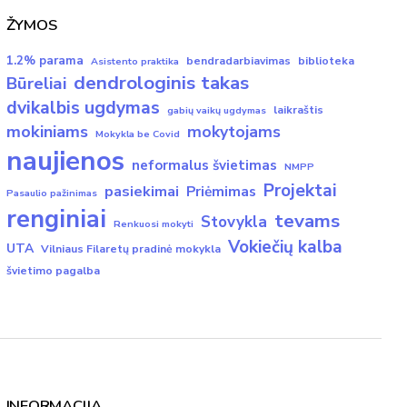
ŽYMOS
1.2% parama
bendradarbiavimas
biblioteka
Asistento praktika
dendrologinis takas
Būreliai
dvikalbis ugdymas
laikraštis
gabių vaikų ugdymas
mokiniams
mokytojams
Mokykla be Covid
naujienos
neformalus švietimas
NMPP
Projektai
pasiekimai
Priėmimas
Pasaulio pažinimas
renginiai
tevams
Stovykla
Renkuosi mokyti
Vokiečių kalba
UTA
Vilniaus Filaretų pradinė mokykla
švietimo pagalba
INFORMACIJA