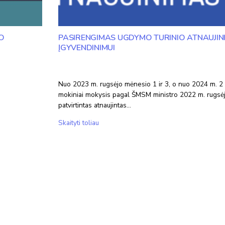
O
PASIRENGIMAS UGDYMO TURINIO ATNAUJIN
ĮGYVENDINIMUI
Nuo 2023 m. rugsėjo mėnesio 1 ir 3, o nuo 2024 m. 2 i
mokiniai mokysis pagal ŠMSM ministro 2022 m. rugsėj
patvirtintas atnaujintas…
Pasirengimas
Skaityti toliau
ugdymo
turinio
atnaujinimo
įgyvendinimui