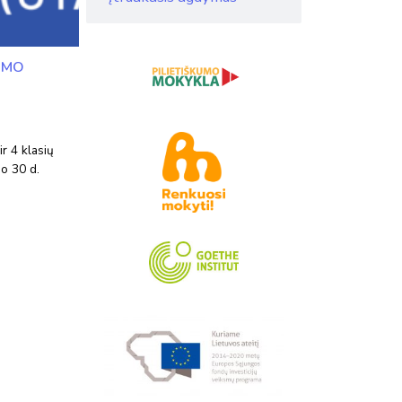
IMO
r 4 klasių
o 30 d.