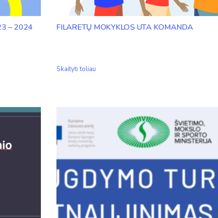
3 – 2024
FILARETŲ MOKYKLOS UTA KOMANDA
Filaretų
Skaityti toliau
mokyklos
UTA
komanda