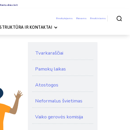
laretu.vilnius.lm.lt
#mokytojams
#tevams
#mokiniams
Paieška
STRUKTŪRA IR KONTAKTAI
Tvarkaraščiai
Pamokų laikas
Atostogos
Neformalus švietimas
Vaiko gerovės komisija