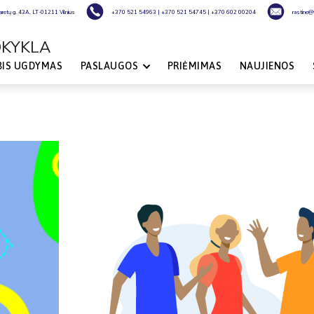
laretų g. 43A, LT-01211 Vilnius
+370 521 54963
|
+370 521 54745
|
+370 602 00204
rastine@fi
OKYKLA
BIS UGDYMAS
PASLAUGOS
PRIĖMIMAS
NAUJIENOS