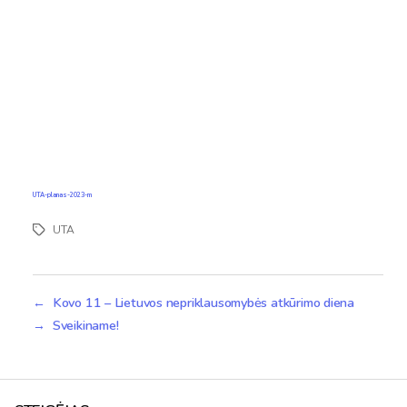
UTA-planas-2023-m
UTA
Žymos
←
Kovo 11 – Lietuvos nepriklausomybės atkūrimo diena
→
Sveikiname!