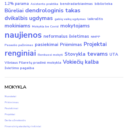
1.2% parama
bendradarbiavimas
biblioteka
Asistento praktika
dendrologinis takas
Būreliai
dvikalbis ugdymas
laikraštis
gabių vaikų ugdymas
mokiniams
mokytojams
Mokykla be Covid
naujienos
neformalus švietimas
NMPP
Projektai
pasiekimai
Priėmimas
Pasaulio pažinimas
renginiai
tevams
Stovykla
UTA
Renkuosi mokyti
Vokiečių kalba
Vilniaus Filaretų pradinė mokykla
švietimo pagalba
MOKYKLA
Nuostatai
Priėmimas
Pasiekimai
Projektai
Darbo užmokestis
Finansinių ataskaitų rinkiniai