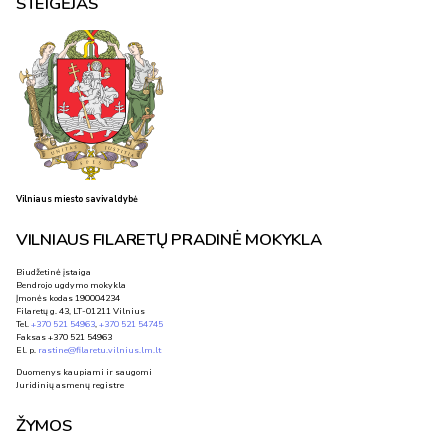
STEIGĖJAS
Vilniaus miesto savivaldybė
VILNIAUS FILARETŲ PRADINĖ MOKYKLA
Biudžetinė įstaiga
Bendrojo ugdymo mokykla
Įmonės kodas 190004234
Filaretų g. 43, LT-01211 Vilnius
Tel.
+370 521 54963
,
+370 521 54745
Faksas +370 521 54963
El. p.
rastine@filaretu.vilnius.lm.lt
Duomenys kaupiami ir saugomi
Juridinių asmenų registre
ŽYMOS