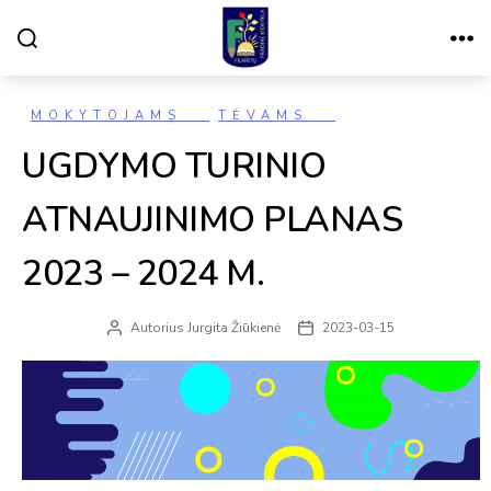
Paieška
Meniu
VILNIAUS
FILARETŲ
PRADINĖ
MOKYKLA
Kategorijos
MOKYTOJAMS
TĖVAMS
UGDYMO TURINIO
ATNAUJINIMO PLANAS
2023 – 2024 M.
Autorius
Jurgita Žiūkienė
2023-03-15
Įrašo
Įrašo
autorius
data