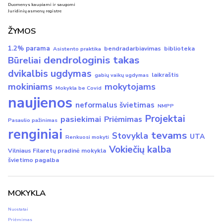
Duomenys kaupiami ir saugomi
Juridinių asmenų registre
ŽYMOS
1.2% parama
bendradarbiavimas
biblioteka
Asistento praktika
dendrologinis takas
Būreliai
dvikalbis ugdymas
laikraštis
gabių vaikų ugdymas
mokiniams
mokytojams
Mokykla be Covid
naujienos
neformalus švietimas
NMPP
Projektai
pasiekimai
Priėmimas
Pasaulio pažinimas
renginiai
tevams
Stovykla
UTA
Renkuosi mokyti
Vokiečių kalba
Vilniaus Filaretų pradinė mokykla
švietimo pagalba
MOKYKLA
Nuostatai
Priėmimas