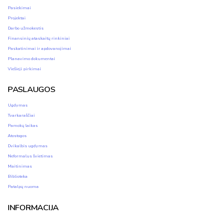
Pasiekimai
Projektai
Darbo užmokestis
Finansinių ataskaitų rinkiniai
Paskatinimai ir apdovanojimai
Planavimo dokumentai
Viešieji pirkimai
PASLAUGOS
Ugdymas
Tvarkaraščiai
Pamokų laikas
Atostogos
Dvikalbis ugdymas
Neformalus švietimas
Maitinimas
Biblioteka
Patalpų nuoma
INFORMACIJA