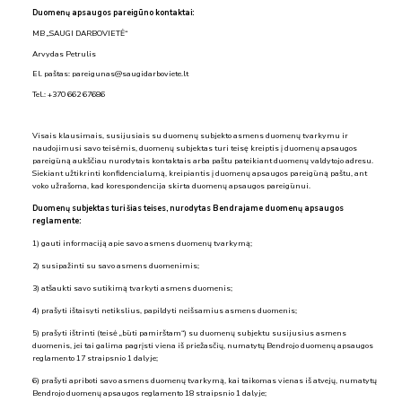
Duomenų apsaugos pareigūno kontaktai:
MB „SAUGI DARBOVIETĖ“
Arvydas Petrulis
El. paštas: pareigunas@saugidarboviete.lt
Tel.: +370 662 67686
Visais klausimais, susijusiais su duomenų subjekto asmens duomenų tvarkymu ir
naudojimusi savo teisėmis, duomenų subjektas turi teisę kreiptis į duomenų apsaugos
pareigūną aukščiau nurodytais kontaktais arba paštu pateikiant duomenų valdytojo adresu.
Siekiant užtikrinti konfidencialumą, kreipiantis į duomenų apsaugos pareigūną paštu, ant
voko užrašoma, kad korespondencija skirta duomenų apsaugos pareigūnui.
Duomenų subjektas turi šias teises, nurodytas Bendrajame duomenų apsaugos
reglamente:
1) gauti informaciją apie savo asmens duomenų tvarkymą;
2) susipažinti su savo asmens duomenimis;
3) atšaukti savo sutikimą tvarkyti asmens duomenis;
4) prašyti ištaisyti netikslius, papildyti neišsamius asmens duomenis;
5) prašyti ištrinti (teisė „būti pamirštam“) su duomenų subjektu susijusius asmens
duomenis, jei tai galima pagrįsti viena iš priežasčių, numatytų Bendrojo duomenų apsaugos
reglamento 17 straipsnio 1 dalyje;
6) prašyti apriboti savo asmens duomenų tvarkymą, kai taikomas vienas iš atvejų, numatytų
Bendrojo duomenų apsaugos reglamento 18 straipsnio 1 dalyje;