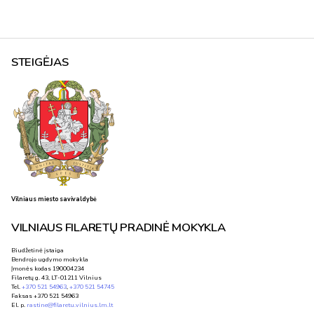
STEIGĖJAS
Vilniaus miesto savivaldybė
VILNIAUS FILARETŲ PRADINĖ MOKYKLA
Biudžetinė įstaiga
Bendrojo ugdymo mokykla
Įmonės kodas 190004234
Filaretų g. 43, LT-01211 Vilnius
Tel.
+370 521 54963
,
+370 521 54745
Faksas +370 521 54963
El. p.
rastine@filaretu.vilnius.lm.lt