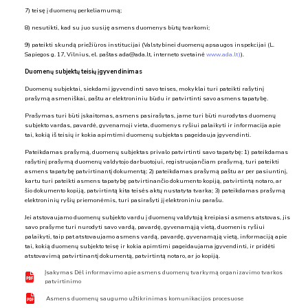
7) teisę į duomenų perkeliamumą;
8) nesutikti, kad su juo susiję asmens duomenys būtų tvarkomi;
9) pateikti skundą priežiūros institucijai (Valstybinei duomenų apsaugos inspekcijai (L.
Sapiegos g. 17, Vilnius, el. paštas ada@ada.lt, interneto svetainė
www.ada.lt)
).
Duomenų subjektų teisių įgyvendinimas
Duomenų subjektai, siekdami įgyvendinti savo teises, mokyklai turi pateikti rašytinį
prašymą asmeniškai, paštu ar elektroniniu būdu ir patvirtinti savo asmens tapatybę.
Prašymas turi būti įskaitomas, asmens pasirašytas, jame turi būti nurodytas duomenų
subjekto vardas, pavardė, gyvenamoji vieta, duomenys ryšiui palaikyti ir informacija apie
tai, kokią iš teisių ir kokia apimtimi duomenų subjektas pageidauja įgyvendinti.
Pateikdamas prašymą, duomenų subjektas privalo patvirtinti savo tapatybę: 1) pateikdamas
rašytinį prašymą duomenų valdytojo darbuotojui, registruojančiam prašymą, turi pateikti
asmens tapatybę patvirtinantį dokumentą; 2) pateikdamas prašymą paštu ar per pasiuntinį,
kartu turi pateikti asmens tapatybę patvirtinančio dokumento kopiją, patvirtintą notaro, ar
šio dokumento kopiją, patvirtintą kita teisės aktų nustatyta tvarka; 3) pateikdamas prašymą
elektroninių ryšių priemonėmis, turi pasirašyti jį elektroniniu parašu.
Jei atstovaujamo duomenų subjekto vardu į duomenų valdytoją kreipiasi asmens atstovas, jis
savo prašyme turi nurodyti savo vardą, pavardę, gyvenamąją vietą, duomenis ryšiui
palaikyti, taip pat atstovaujamo asmens vardą, pavardę, gyvenamąją vietą, informaciją apie
tai, kokią duomenų subjekto teisę ir kokia apimtimi pageidaujama įgyvendinti, ir pridėti
atstovavimą patvirtinantį dokumentą, patvirtintą notaro, ar jo kopiją.
Įsakymas Dėl informavimo apie asmens duomenų tvarkymą organizavimo tvarkos
patvirtinimo
Asmens duomenų saugumo užtikrinimas komunikacijos procesuose