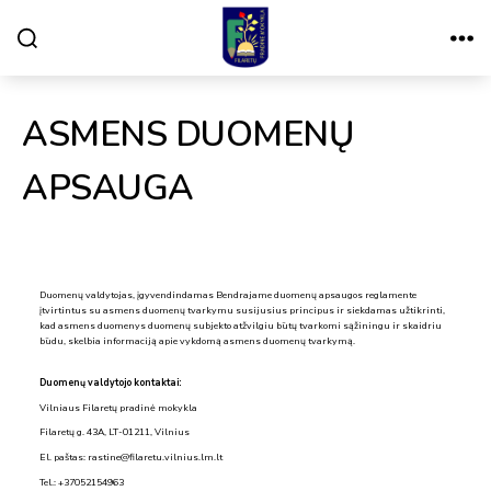
Paieška
Meniu
VILNIAUS
FILARETŲ
PRADINĖ
MOKYKLA
ASMENS DUOMENŲ
APSAUGA
Duomenų valdytojas, įgyvendindamas Bendrajame duomenų apsaugos reglamente
įtvirtintus su asmens duomenų tvarkymu susijusius principus ir siekdamas užtikrinti,
kad asmens duomenys duomenų subjekto atžvilgiu būtų tvarkomi sąžiningu ir skaidriu
būdu, skelbia informaciją apie vykdomą asmens duomenų tvarkymą.
Duomenų valdytojo kontaktai:
Vilniaus Filaretų pradinė mokykla
Filaretų g. 43A, LT-01211, Vilnius
El. paštas: rastine@filaretu.vilnius.lm.lt
Tel.: +37052154963