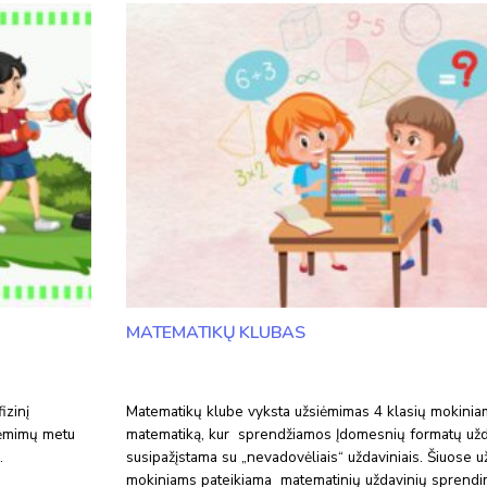
MATEMATIKŲ KLUBAS
izinį
Matematikų klube vyksta užsiėmimas 4 klasių mokinia
siėmimų metu
matematiką, kur sprendžiamos Įdomesnių formatų užd
…
susipažįstama su „nevadovėliais“ uždaviniais. Šiuose 
mokiniams pateikiama matematinių uždavinių sprend