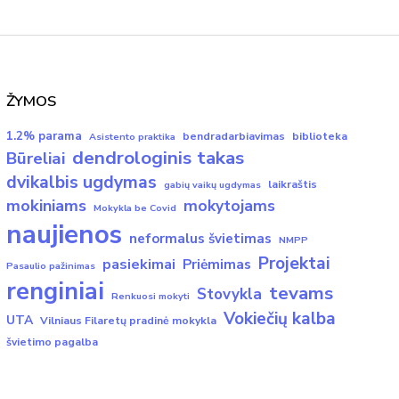
ŽYMOS
1.2% parama
bendradarbiavimas
biblioteka
Asistento praktika
dendrologinis takas
Būreliai
dvikalbis ugdymas
laikraštis
gabių vaikų ugdymas
mokiniams
mokytojams
Mokykla be Covid
naujienos
neformalus švietimas
NMPP
Projektai
pasiekimai
Priėmimas
Pasaulio pažinimas
renginiai
tevams
Stovykla
Renkuosi mokyti
Vokiečių kalba
UTA
Vilniaus Filaretų pradinė mokykla
švietimo pagalba