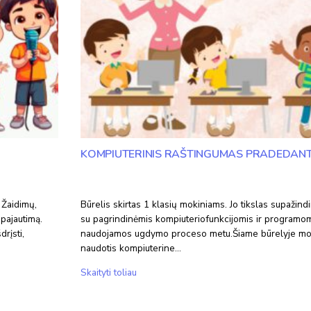
KOMPIUTERINIS RAŠTINGUMAS PRADEDANT
 Žaidimų,
Būrelis skirtas 1 klasių mokiniams. Jo tikslas supažind
pajautimą.
su pagrindinėmis kompiuteriofunkcijomis ir programom
rįsti,
naudojamos ugdymo proceso metu.Šiame būrelyje mok
naudotis kompiuterine…
Kompiuterinis
Skaityti toliau
raštingumas
pradedantiesiems