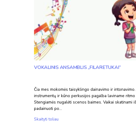
2024-
2025
m.
m.
VOKALINIS ANSAMBLIS „FILARETUKAI”
Čia mes mokomės taisyklingo dainavimo ir intonavimo.
instrumentų ir kūno perkusijos pagalba laviname ritmo 
Stengiamės nugalėti scenos baimes. Vaikai skatinami išd
padainuoti po…
Vokalinis
Skaityti toliau
ansamblis
„Filaretukai”