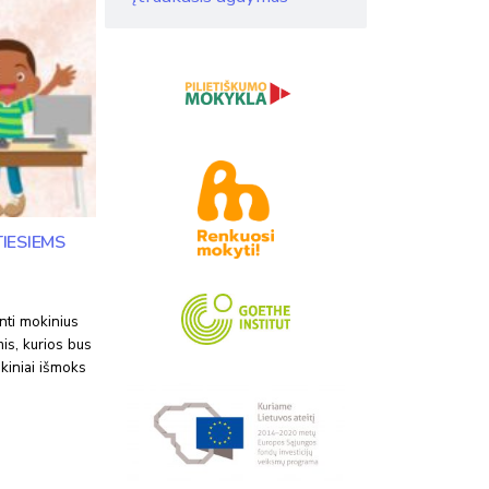
IESIEMS
inti mokinius
is, kurios bus
iniai išmoks