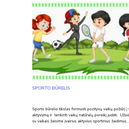
SPORTO BŪRELIS
Sporto būrelio tikslas formuoti pozityvų vaikų požiūrį į f
aktyvumą ir tenkinti vaikų natūralų poreikį judėti. Už
su vaikais žaisime įvairius aktyvius sportinius žaidimus,