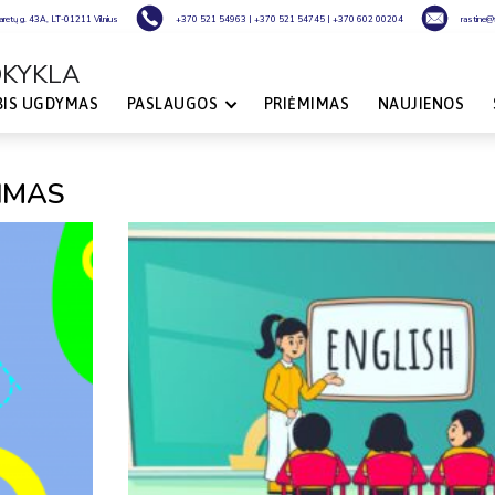
laretų g. 43A, LT-01211 Vilnius
+370 521 54963
|
+370 521 54745
|
+370 602 00204
rastine@fi
OKYKLA
BIS UGDYMAS
PASLAUGOS
PRIĖMIMAS
NAUJIENOS
IMAS