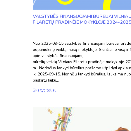
VALSTYBĖS FINANSUOJAMI BŪRELIAI VILNIA
FILARETŲ PRADINĖJE MOKYKLOJE 2024-2025 
Nuo 2025-09-15 valstybės finansuojami būreliai prad
popamokinę veiklą mūsų mokykloje. Siunčiame visą inf
apie valstybės finansuojamų
būrelių veiklą Vilniaus Filaretų pradinėje mokykloje 
m. Norinčius lankyti būrelius prašome užpildyti apklaus
iki 2025-09-15. Norinčių lankyti būrelius, lauksime n
paskirtu laiku…
Valstybės
Skaityti toliau
finansuojami
būreliai
Vilniaus
Filaretų
pradinėje
mokykloje