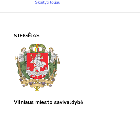
Sporto
Skaityti toliau
būrelis
STEIGĖJAS
Vilniaus miesto savivaldybė