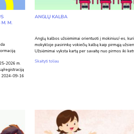
US
ANGLŲ KALBA
M. M.
Anglų kalbos užsiėmimai orientuoti į mokinius/-es, kur
eda
mokykloje pasirinkę vokiečių kalbą kaip pirmąją užsien
ormaciją
Užsiėmimai vyksta kartą per savaitę nuo pirmos iki ket
Anglų
Skaityti toliau
2025-2026 m.
kalba
ą/registraciją
uo 2024-09-16