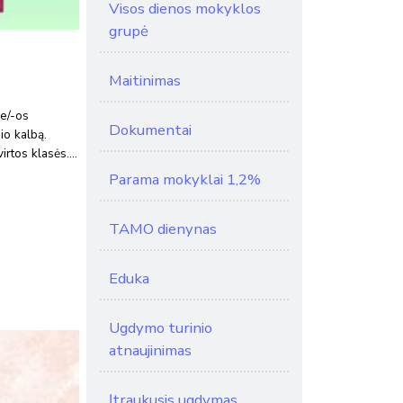
Visos dienos mokyklos
grupė
Maitinimas
ie/-os
Dokumentai
io kalbą.
virtos klasės.…
Parama mokyklai 1,2%
TAMO dienynas
Eduka
Ugdymo turinio
atnaujinimas
Įtraukusis ugdymas