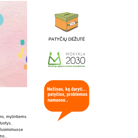
PATYČIŲ DĖŽUTĖ
ms, mylintiems
uotys,
užsiėmimuose
imo…