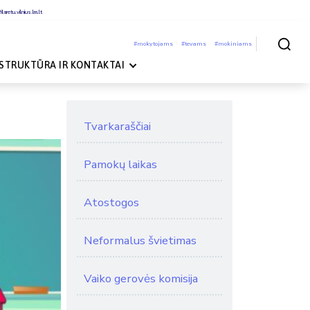
laretu.vilnius.lm.lt
#mokytojams
#tevams
#mokiniams
Paieška
STRUKTŪRA IR KONTAKTAI
Tvarkaraščiai
Pamokų laikas
Atostogos
Neformalus švietimas
Vaiko gerovės komisija