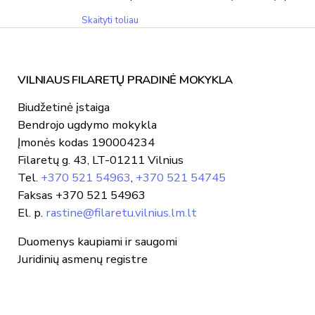
Matematikų
Skaityti toliau
klubas
VILNIAUS FILARETŲ PRADINĖ MOKYKLA
Biudžetinė įstaiga
Bendrojo ugdymo mokykla
Įmonės kodas 190004234
Filaretų g. 43, LT-01211 Vilnius
Tel.
+370 521 54963
,
+370 521 54745
Faksas +370 521 54963
El. p.
rastine@filaretu.vilnius.lm.lt
Duomenys kaupiami ir saugomi
Juridinių asmenų registre