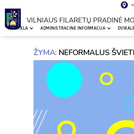
Fi
VILNIAUS FILARETŲ PRADINĖ M
MOKYKLA
ADMINISTRACINĖ INFORMACIJA
DVIKAL
VILNIAUS
FILARETŲ
PRADINĖ
MOKYKLA
ŽYMA:
NEFORMALUS ŠVIET