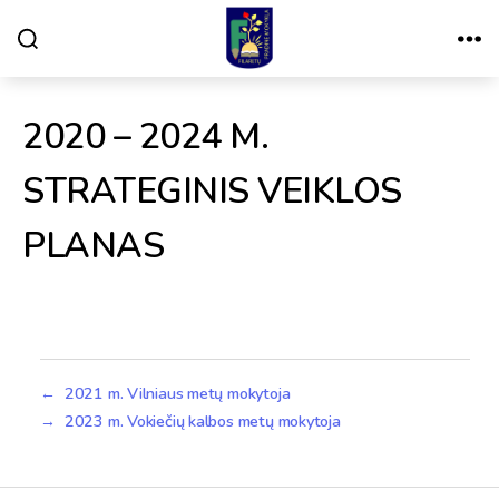
Paieška
Meniu
VILNIAUS
FILARETŲ
PRADINĖ
MOKYKLA
2020 – 2024 M.
STRATEGINIS VEIKLOS
PLANAS
←
2021 m. Vilniaus metų mokytoja
→
2023 m. Vokiečių kalbos metų mokytoja