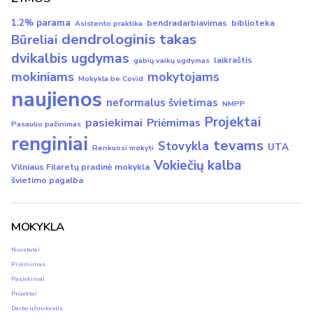
1.2% parama
bendradarbiavimas
biblioteka
Asistento praktika
dendrologinis takas
Būreliai
dvikalbis ugdymas
laikraštis
gabių vaikų ugdymas
mokiniams
mokytojams
Mokykla be Covid
naujienos
neformalus švietimas
NMPP
Projektai
pasiekimai
Priėmimas
Pasaulio pažinimas
renginiai
tevams
Stovykla
UTA
Renkuosi mokyti
Vokiečių kalba
Vilniaus Filaretų pradinė mokykla
švietimo pagalba
MOKYKLA
Nuostatai
Priėmimas
Pasiekimai
Projektai
Darbo užmokestis