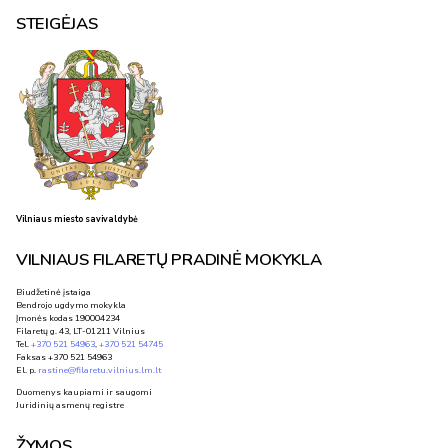
STEIGĖJAS
Vilniaus miesto savivaldybė
VILNIAUS FILARETŲ PRADINĖ MOKYKLA
Biudžetinė įstaiga
Bendrojo ugdymo mokykla
Įmonės kodas 190004234
Filaretų g. 43, LT-01211 Vilnius
Tel.
+370 521 54963
,
+370 521 54745
Faksas +370 521 54963
El. p.
rastine@filaretu.vilnius.lm.lt
Duomenys kaupiami ir saugomi
Juridinių asmenų registre
ŽYMOS