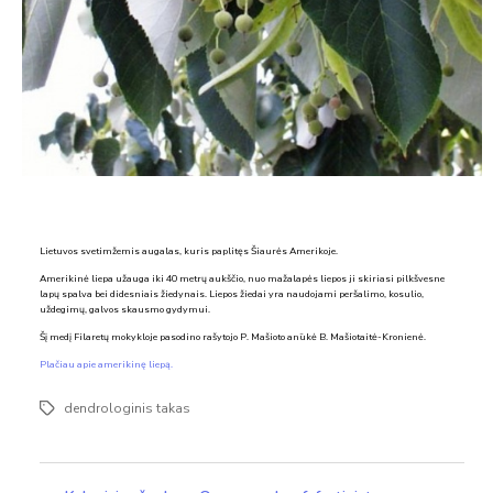
Lietuvos svetimžemis augalas, kuris paplitęs Šiaurės Amerikoje.
Amerikinė liepa užauga iki 40 metrų aukščio, nuo mažalapės liepos ji skiriasi pilkšvesne
lapų spalva bei didesniais žiedynais. Liepos žiedai yra naudojami peršalimo, kosulio,
uždegimų, galvos skausmo gydymui.
Šį medį Filaretų mokykloje pasodino rašytojo P. Mašioto anūkė B. Mašiotaitė-Kronienė.
Plačiau apie amerikinę liepą.
dendrologinis takas
Žymos