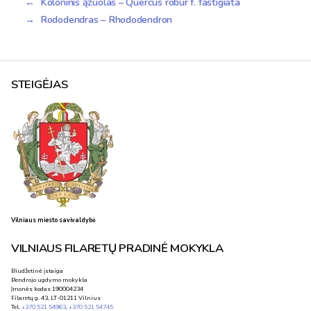
←
Koloninis ąžuolas – Quercus robur f. fastigiata
→
Rododendras – Rhododendron
STEIGĖJAS
Vilniaus miesto savivaldybė
VILNIAUS FILARETŲ PRADINĖ MOKYKLA
Biudžetinė įstaiga
Bendrojo ugdymo mokykla
Įmonės kodas 190004234
Filaretų g. 43, LT-01211 Vilnius
Tel.
+370 521 54963
,
+370 521 54745