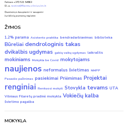
Faksas +370 521 54963
El. p.
rastine@filaretu.vilnius.lm.lt
Duomenys kaupiami ir saugomi
Juridinių asmenų registre
ŽYMOS
1.2% parama
bendradarbiavimas
biblioteka
Asistento praktika
dendrologinis takas
Būreliai
dvikalbis ugdymas
laikraštis
gabių vaikų ugdymas
mokiniams
mokytojams
Mokykla be Covid
naujienos
neformalus švietimas
NMPP
Projektai
pasiekimai
Priėmimas
Pasaulio pažinimas
renginiai
tevams
Stovykla
UTA
Renkuosi mokyti
Vokiečių kalba
Vilniaus Filaretų pradinė mokykla
švietimo pagalba
MOKYKLA