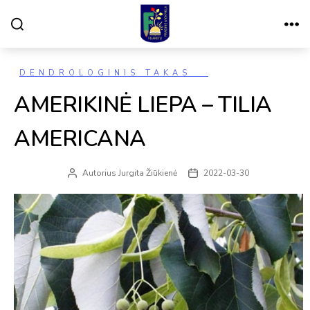
Paieška
Meniu
VILNIAUS
FILARETŲ
PRADINĖ
MOKYKLA
Kategorijos
DENDROLOGINIS TAKAS
AMERIKINĖ LIEPA – TILIA
AMERICANA
Autorius
Jurgita Žiūkienė
2022-03-30
Įrašo
Įrašo
autorius
data