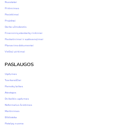
Nuostatai
Priėmimas
Pasiekimai
Projektai
Darbo užmokestis
Finansinių ataskaitų rinkiniai
Paskatinimai ir apdovanojimai
Planavimo dokumentai
Viešieji pirkimai
PASLAUGOS
Ugdymas
Tvarkaraščiai
Pamokų laikas
Atostogos
Dvikalbis ugdymas
Neformalus švietimas
Maitinimas
Biblioteka
Patalpų nuoma