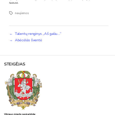
Saldukė.
naujienos
Žymos
←
Talentų renginys „Aš galiu…”
→
Abėcėlės šventė
STEIGĖJAS
Vilniaus miesto savivaldybė