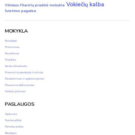
Vokiečių kalba
Vilniaus Filaretų pradinė mokykla
švietimo pagalba
MOKYKLA
Nuostatai
Priėmimas
Pasiekimai
Projektai
Darbo užmokestis
Finansinių ataskaitų rinkiniai
Paskatinimai ir apdovanojimai
Planavimo dokumentai
Viešieji pirkimai
PASLAUGOS
Ugdymas
Tvarkaraščiai
Pamokų laikas
Atostogos