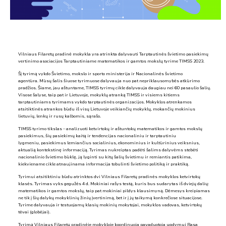
Vilniaus Filaretų pradinė mokykla yra atrinkta dalyvauti Tarptautinės švietimo pasiekimų
vertinimo asociacijos Tarptautiniame matematikos ir gamtos mokslų tyrime TIMSS 2023.
Šį tyrimą vykdo Švietimo, mokslo ir sporto ministerija ir Nacionalinės švietimo
agentūra. Mūsų šalis šiuose tyrimuose dalyvauja nuo pat nepriklausomybės atkūrimo
pradžios. Šiame, jau aštuntame, TIMSS tyrimų cikle dalyvauja daugiau nei 60 pasaulio šalių.
Visose šalyse, taip pat ir Lietuvoje, mokyklų atranką TIMSS ir visiems kitiems
tarptautiniams tyrimams vykdo tarptautinės organizacijos. Mokyklos atrenkamos
atsitiktinės atrankos būdu iš visų Lietuvoje veikiančių mokyklų, mokančių mokinius
lietuvių, lenkų ir rusų kalbomis, sąrašo.
TIMSS tyrimo tikslas – analizuoti ketvirtokų ir aštuntokų matematikos ir gamtos mokslų
pasiekimus, šių pasiekimų kaitą ir tendencijas nacionaliniu ir tarptautiniu
lygmeniu, pasiekimus lemiančius socialinius, ekonominius ir kultūrinius veiksnius,
aktualią kontekstinę informaciją. Tyrimas nukreiptas padėti šalims dalyvėms stebėti
nacionalinio švietimo būklę, ją lyginti su kitų šalių švietimu ir remiantis patikima,
kiekviename cikle atnaujinama informacija tobulinti švietimo politiką ir praktiką.
Tyrimui atsitiktiniu būdu atrinktos dvi Vilniaus Filaretų pradinės mokyklos ketvirtokų
klasės. Tyrimas vyks gegužės 4 d. Mokiniai rašys testą, kuris bus sudarytas iš dviejų dalių:
matematikos ir gamtos mokslų, taip pat mokiniai pildys klausimyną. Dėmesys kreipiamas
ne tik į šių dalykų mokyklinių žinių įvertinimą, bet ir į jų taikymą konkrečiose situacijose.
Tyrime dalyvauja ir testuojamų klasių mokinių mokytojai, mokyklos vadovas, ketvirtokų
tėvai (globėjai).
Tyrimą Vilniaus Filaretų pradinėje mokykloje koordinuoja pavaduotoja ugdymui Rasa