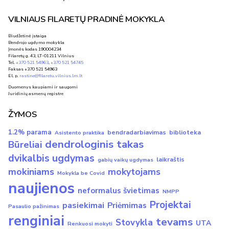
VILNIAUS FILARETŲ PRADINĖ MOKYKLA
Biudžetinė įstaiga
Bendrojo ugdymo mokykla
Įmonės kodas 190004234
Filaretų g. 43, LT-01211 Vilnius
Tel.
+370 521 54963
,
+370 521 54745
Faksas +370 521 54963
El. p.
rastine@filaretu.vilnius.lm.lt
Duomenys kaupiami ir saugomi
Juridinių asmenų registre
ŽYMOS
1.2% parama
bendradarbiavimas
biblioteka
Asistento praktika
dendrologinis takas
Būreliai
dvikalbis ugdymas
laikraštis
gabių vaikų ugdymas
mokiniams
mokytojams
Mokykla be Covid
naujienos
neformalus švietimas
NMPP
Projektai
pasiekimai
Priėmimas
Pasaulio pažinimas
renginiai
tevams
Stovykla
UTA
Renkuosi mokyti