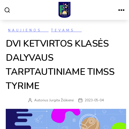
Paieška
Meniu
VILNIAUS
FILARETŲ
PRADINĖ
MOKYKLA
Kategorijos
NAUJIENOS
TĖVAMS
DVI KETVIRTOS KLASĖS
DALYVAUS
TARPTAUTINIAME TIMSS
TYRIME
Autorius
Jurgita Žiūkienė
2023-05-04
Įrašo
Įrašo
autorius
data