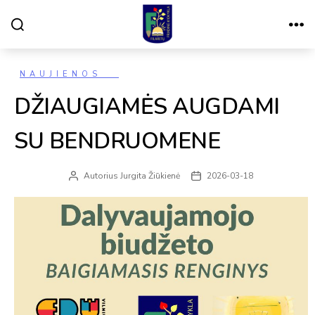
Paieška
Meniu
VILNIAUS
FILARETŲ
PRADINĖ
MOKYKLA
Kategorijos
NAUJIENOS
DŽIAUGIAMĖS AUGDAMI
SU BENDRUOMENE
Autorius
Jurgita Žiūkienė
2026-03-18
Įrašo
Įrašo
autorius
data