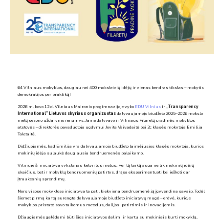
64 Vilniaus mokyklos, daugiau nei 400 moksleivių idėjų ir vienas bendras tikslas – mokytis
demokratijos per praktiką!
2026 m. kovo 12 d. Vilniaus Maironio progimnazijoje vyko
EDU Vilnius
ir
„Transparency
International” Lietuvos skyriaus organizuotas
dalyvaujamojo biudžeto 2025–2026 mokslo
metų sezono uždarymo renginys. Jame dalyvavo ir Vilniaus Filaretų pradinės mokyklos
atstovės – direktorės pavaduotoja ugdymui Jovita Vaivadaitė bei 2c klasės mokytoja Emilija
Taletaitė.
Didžiuojamės, kad Emilija yra dalyvaujamojo biudžeto laimėjusios klasės mokytoja, kurios
mokinių idėja sulaukė daugiausia bendruomenės palaikymo.
Vilniuje ši iniciatyva vyksta jau ketvirtus metus. Per tą laiką auga ne tik mokinių idėjų
skaičius, bet ir mokyklų bendruomenių patirtys, drąsa eksperimentuoti bei ieškoti dar
įtraukesnių sprendimų.
Nors visose mokyklose iniciatyva ta pati, kiekviena bendruomenė ją įgyvendina savaip. Todėl
šiemet pirmą kartą surengta dalyvaujamojo biudžeto iniciatyvų mugė – erdvė, kurioje
mokyklos pristatė savo taikomus metodus, dalijosi patirtimis ir inovacijomis.
Džiaugiamės galėdami būti šios iniciatyvos dalimi ir kartu su mokiniais kurti mokyklą,