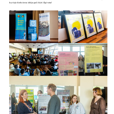
kurioje kiekviena idėja gali būti išgirsta!