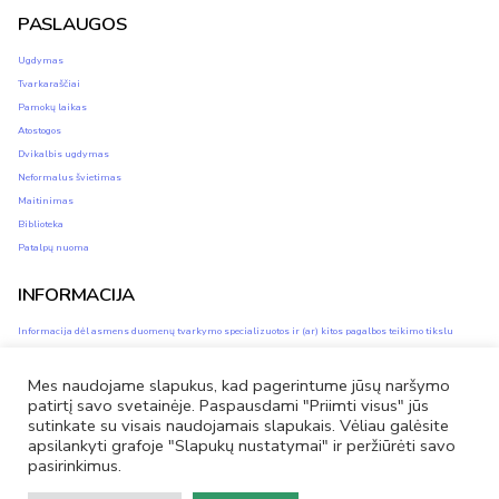
PASLAUGOS
Ugdymas
Tvarkaraščiai
Pamokų laikas
Atostogos
Dvikalbis ugdymas
Neformalus švietimas
Maitinimas
Biblioteka
Patalpų nuoma
INFORMACIJA
Informacija dėl asmens duomenų tvarkymo specializuotos ir (ar) kitos pagalbos teikimo tikslu
Asmens duomenų apsauga
Privatumo ir slapukų naudojimo politika
Mes naudojame slapukus, kad pagerintume jūsų naršymo
Savivaldybės vidinis informacijos apie pažeidimus teikimo kanalas (vidinis kanalas)
patirtį savo svetainėje. Paspausdami "Priimti visus" jūs
sutinkate su visais naudojamais slapukais. Vėliau galėsite
apsilankyti grafoje "Slapukų nustatymai" ir peržiūrėti savo
pasirinkimus.
Facebook
El.
Tel.