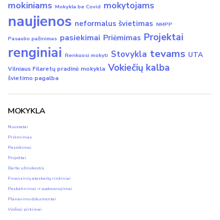
mokiniams
mokytojams
Mokykla be Covid
naujienos
neformalus švietimas
NMPP
Projektai
pasiekimai
Priėmimas
Pasaulio pažinimas
renginiai
tevams
Stovykla
UTA
Renkuosi mokyti
Vokiečių kalba
Vilniaus Filaretų pradinė mokykla
švietimo pagalba
MOKYKLA
Nuostatai
Priėmimas
Pasiekimai
Projektai
Darbo užmokestis
Finansinių ataskaitų rinkiniai
Paskatinimai ir apdovanojimai
Planavimo dokumentai
Viešieji pirkimai