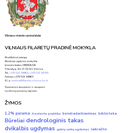
Vilniaus miesto savivaldybė
VILNIAUS FILARETŲ PRADINĖ MOKYKLA
Biudžetinė įstaiga
Bendrojo ugdymo mokykla
Įmonės kodas 190004234
Filaretų g. 43, LT-01211 Vilnius
Tel.
+370 521 54963
,
+370 521 54745
Faksas +370 521 54963
El. p.
rastine@filaretu.vilnius.lm.lt
Duomenys kaupiami ir saugomi
Juridinių asmenų registre
ŽYMOS
1.2% parama
bendradarbiavimas
biblioteka
Asistento praktika
dendrologinis takas
Būreliai
dvikalbis ugdymas
laikraštis
gabių vaikų ugdymas