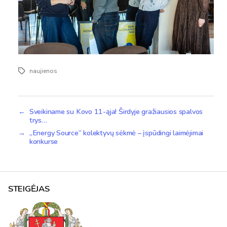
naujienos
Žymos
←
Sveikiname su Kovo 11-ąja! Širdyje gražiausios spalvos
trys…
→
„Energy Source“ kolektyvų sėkmė – įspūdingi laimėjimai
konkurse
STEIGĖJAS