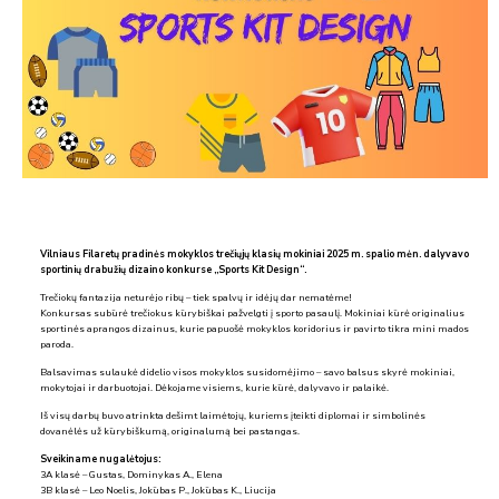
Vilniaus Filaretų pradinės mokyklos trečiųjų klasių mokiniai 2025 m. spalio mėn. dalyvavo
sportinių drabužių dizaino konkurse „Sports Kit Design“.
Trečiokų fantazija neturėjo ribų – tiek spalvų ir idėjų dar nematėme!
Konkursas subūrė trečiokus kūrybiškai pažvelgti į sporto pasaulį. Mokiniai kūrė originalius
sportinės aprangos dizainus, kurie papuošė mokyklos koridorius ir pavirto tikra mini mados
paroda.
Balsavimas sulaukė didelio visos mokyklos susidomėjimo – savo balsus skyrė mokiniai,
mokytojai ir darbuotojai. Dėkojame visiems, kurie kūrė, dalyvavo ir palaikė.
Iš visų darbų buvo atrinkta dešimt laimėtojų, kuriems įteikti diplomai ir simbolinės
dovanėlės už kūrybiškumą, originalumą bei pastangas.
Sveikiname nugalėtojus:
3A klasė – Gustas, Dominykas A., Elena
3B klasė – Leo Noelis, Jokūbas P., Jokūbas K., Liucija