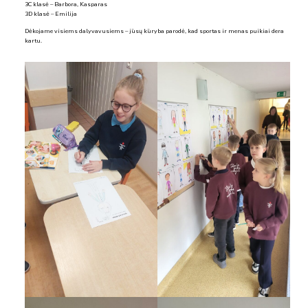
3C klasė – Barbora, Kasparas
3D klasė – Emilija
Dėkojame visiems dalyvavusiems – jūsų kūryba parodė, kad sportas ir menas puikiai dera
kartu.