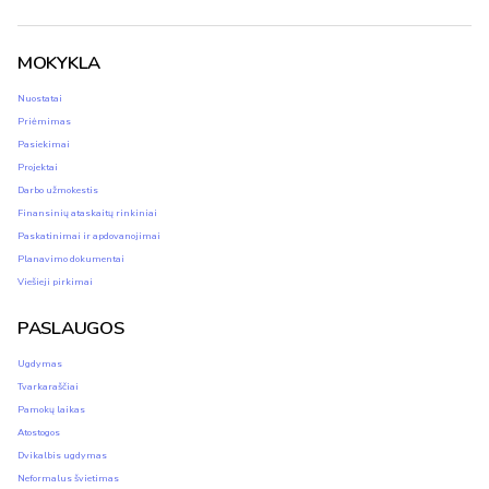
MOKYKLA
Nuostatai
Priėmimas
Pasiekimai
Projektai
Darbo užmokestis
Finansinių ataskaitų rinkiniai
Paskatinimai ir apdovanojimai
Planavimo dokumentai
Viešieji pirkimai
PASLAUGOS
Ugdymas
Tvarkaraščiai
Pamokų laikas
Atostogos
Dvikalbis ugdymas
Neformalus švietimas