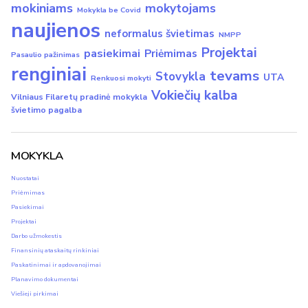
mokiniams
mokytojams
Mokykla be Covid
naujienos
neformalus švietimas
NMPP
Projektai
pasiekimai
Priėmimas
Pasaulio pažinimas
renginiai
tevams
Stovykla
UTA
Renkuosi mokyti
Vokiečių kalba
Vilniaus Filaretų pradinė mokykla
švietimo pagalba
MOKYKLA
Nuostatai
Priėmimas
Pasiekimai
Projektai
Darbo užmokestis
Finansinių ataskaitų rinkiniai
Paskatinimai ir apdovanojimai
Planavimo dokumentai
Viešieji pirkimai