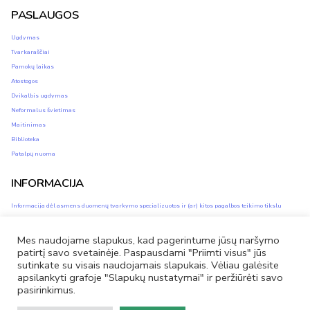
PASLAUGOS
Ugdymas
Tvarkaraščiai
Pamokų laikas
Atostogos
Dvikalbis ugdymas
Neformalus švietimas
Maitinimas
Biblioteka
Patalpų nuoma
INFORMACIJA
Informacija dėl asmens duomenų tvarkymo specializuotos ir (ar) kitos pagalbos teikimo tikslu
Asmens duomenų apsauga
Privatumo ir slapukų naudojimo politika
Mes naudojame slapukus, kad pagerintume jūsų naršymo
Savivaldybės vidinis informacijos apie pažeidimus teikimo kanalas (vidinis kanalas)
patirtį savo svetainėje. Paspausdami "Priimti visus" jūs
sutinkate su visais naudojamais slapukais. Vėliau galėsite
apsilankyti grafoje "Slapukų nustatymai" ir peržiūrėti savo
pasirinkimus.
Facebook
El.
Tel.