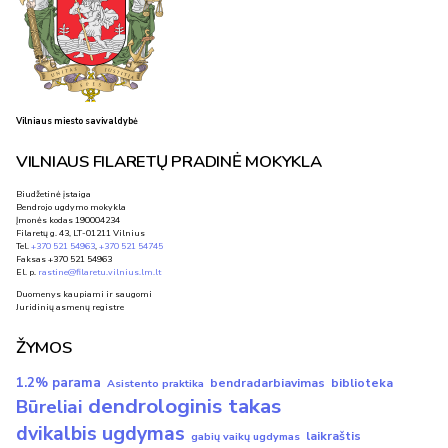
Vilniaus miesto savivaldybė
VILNIAUS FILARETŲ PRADINĖ MOKYKLA
Biudžetinė įstaiga
Bendrojo ugdymo mokykla
Įmonės kodas 190004234
Filaretų g. 43, LT-01211 Vilnius
Tel.
+370 521 54963
,
+370 521 54745
Faksas +370 521 54963
El. p.
rastine@filaretu.vilnius.lm.lt
Duomenys kaupiami ir saugomi
Juridinių asmenų registre
ŽYMOS
1.2% parama
bendradarbiavimas
biblioteka
Asistento praktika
dendrologinis takas
Būreliai
dvikalbis ugdymas
laikraštis
gabių vaikų ugdymas