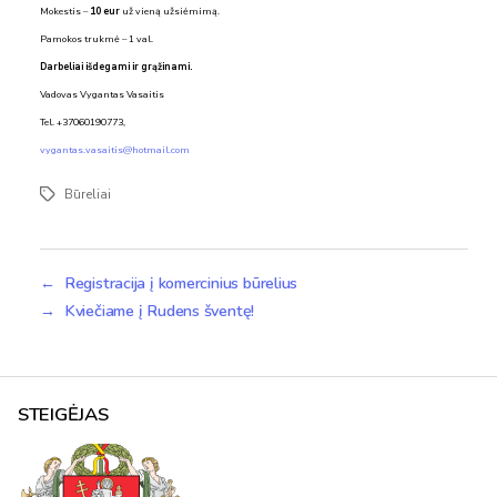
Mokestis –
10 eur
už vieną užsiėmimą.
Pamokos trukmė – 1 val.
Darbeliai išdegami ir grąžinami.
Vadovas Vygantas Vasaitis
Tel. +37060190773,
vygantas.vasaitis@hotmail.com
Būreliai
Žymos
←
Registracija į komercinius būrelius
→
Kviečiame į Rudens šventę!
STEIGĖJAS