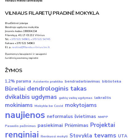
Vilniaus miesto savivaldybė
VILNIAUS FILARETŲ PRADINĖ MOKYKLA
Biudžetinė įstaiga
Bendrojo ugdymo mokykla
Įmonės kodas 190004234
Filaretų g. 43, LT-01211 Vilnius
Tel.
+370 521 54963
,
+370 521 54745
Faksas +370 521 54963
El. p.
rastine@filaretu.vilnius.lm.lt
Duomenys kaupiami ir saugomi
Juridinių asmenų registre
ŽYMOS
1.2% parama
bendradarbiavimas
biblioteka
Asistento praktika
dendrologinis takas
Būreliai
dvikalbis ugdymas
laikraštis
gabių vaikų ugdymas
mokiniams
mokytojams
Mokykla be Covid
naujienos
neformalus švietimas
NMPP
Projektai
pasiekimai
Priėmimas
Pasaulio pažinimas
renginiai
tevams
Stovykla
UTA
Renkuosi mokyti