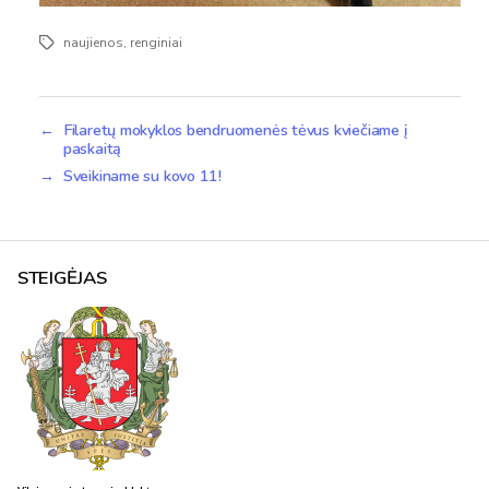
naujienos
,
renginiai
Žymos
←
Filaretų mokyklos bendruomenės tėvus kviečiame į
paskaitą
→
Sveikiname su kovo 11!
STEIGĖJAS