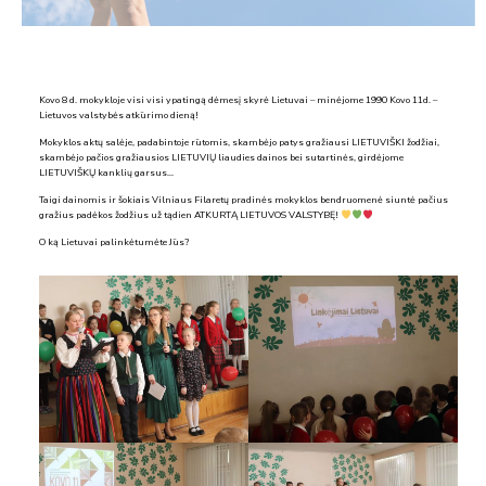
Kovo 8 d. mokykloje visi visi ypatingą dėmesį skyrė Lietuvai – minėjome 1990 Kovo 11d. –
Lietuvos valstybės atkūrimo dieną!
Mokyklos aktų salėje, padabintoje rūtomis, skambėjo patys gražiausi LIETUVIŠKI žodžiai,
skambėjo pačios gražiausios LIETUVIŲ liaudies dainos bei sutartinės, girdėjome
LIETUVIŠKŲ kanklių garsus…
Taigi dainomis ir šokiais Vilniaus Filaretų pradinės mokyklos bendruomenė siuntė pačius
gražius padėkos žodžius už tądien ATKURTĄ LIETUVOS VALSTYBĘ!
O ką Lietuvai palinkėtumėte Jūs?