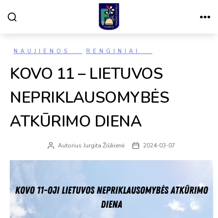
Paieška
Meniu
VILNIAUS
FILARETŲ
PRADINĖ
MOKYKLA
Kategorijos
NAUJIENOS
RENGINIAI
KOVO 11 – LIETUVOS
NEPRIKLAUSOMYBĖS
ATKŪRIMO DIENA
Autorius
Jurgita Žiūkienė
2024-03-07
Įrašo
Įrašo
autorius
data