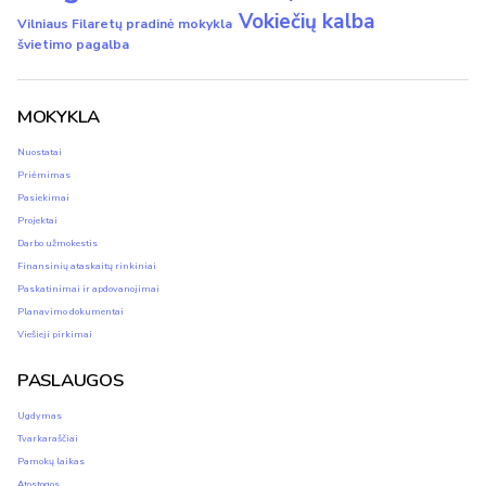
Vokiečių kalba
Vilniaus Filaretų pradinė mokykla
švietimo pagalba
MOKYKLA
Nuostatai
Priėmimas
Pasiekimai
Projektai
Darbo užmokestis
Finansinių ataskaitų rinkiniai
Paskatinimai ir apdovanojimai
Planavimo dokumentai
Viešieji pirkimai
PASLAUGOS
Ugdymas
Tvarkaraščiai
Pamokų laikas
Atostogos