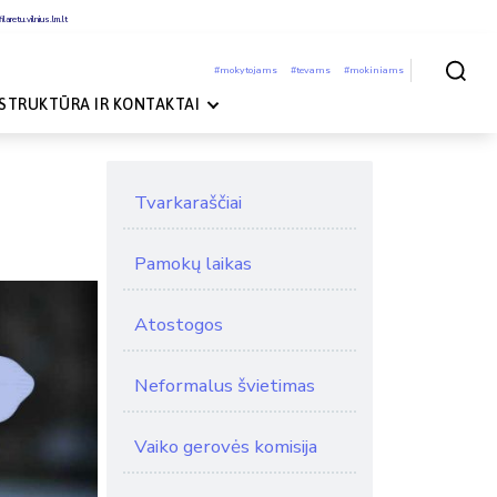
laretu.vilnius.lm.lt
#mokytojams
#tevams
#mokiniams
Paieška
STRUKTŪRA IR KONTAKTAI
Tvarkaraščiai
Pamokų laikas
Atostogos
Neformalus švietimas
Vaiko gerovės komisija