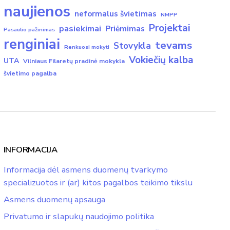
naujienos
neformalus švietimas
NMPP
Projektai
pasiekimai
Priėmimas
Pasaulio pažinimas
renginiai
tevams
Stovykla
Renkuosi mokyti
Vokiečių kalba
UTA
Vilniaus Filaretų pradinė mokykla
švietimo pagalba
INFORMACIJA
Informacija dėl asmens duomenų tvarkymo
specializuotos ir (ar) kitos pagalbos teikimo tikslu
Asmens duomenų apsauga
Privatumo ir slapukų naudojimo politika