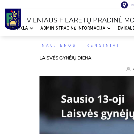
Fi
VILNIAUS FILARETŲ PRADINĖ M
MOKYKLA
ADMINISTRACINĖ INFORMACIJA
DVIKAL
VILNIAUS
FILARETŲ
PRADINĖ
MOKYKLA
Kategorijos
NAUJIENOS
RENGINIAI
LAISVĖS GYNĖJŲ DIENA
Įraš
auto