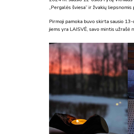
„Pergalės šviesa” ir žvakių liepsnomis
Pirmoji pamoka buvo skirta sausio 13-o
jiems yra LAISVĖ, savo mintis užrašė 