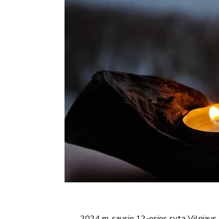
2024 m. sausio 12-osios rytą Vilniaus