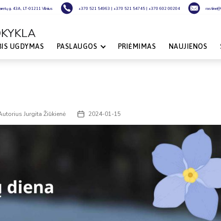
laretų g. 43A, LT-01211 Vilnius
+370 521 54963
|
+370 521 54745
|
+370 602 00204
rastine@fi
OKYKLA
BIS UGDYMAS
PASLAUGOS
PRIĖMIMAS
NAUJIENOS
Autorius
Jurgita Žiūkienė
2024-01-15
o
Įrašo
rius
data