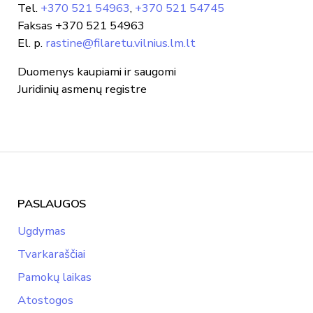
Tel.
+370 521 54963
,
+370 521 54745
Faksas +370 521 54963
El. p.
rastine@filaretu.vilnius.lm.lt
Duomenys kaupiami ir saugomi
Juridinių asmenų registre
PASLAUGOS
Ugdymas
Tvarkaraščiai
Pamokų laikas
Atostogos