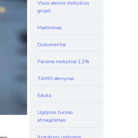
Visos dienos mokyklos
grupė
Maitinimas
Dokumentai
Parama mokyklai 1,2%
TAMO dienynas
Eduka
Ugdymo turinio
atnaujinimas
Įtraukusis ugdymas
ijos