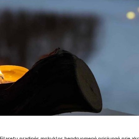
 Filaretų pradinės mokyklos bendruomenė prisijungė prie akc