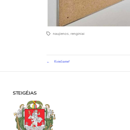
naujienos
,
renginiai
Žymos
←
Kviečiame!
STEIGĖJAS