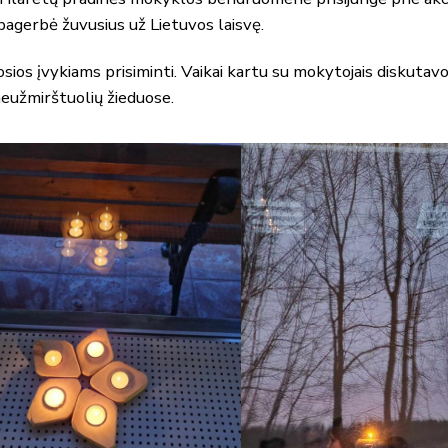
 pagerbė žuvusius už Lietuvos laisvę.
sios įvykiams prisiminti. Vaikai kartu su mokytojais diskutavo
neužmirštuolių žieduose.