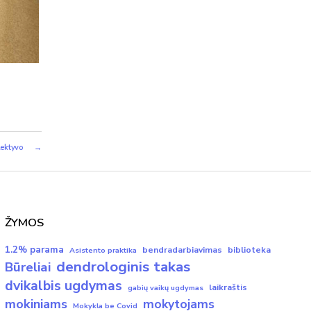
lektyvo
→
ŽYMOS
1.2% parama
bendradarbiavimas
biblioteka
Asistento praktika
dendrologinis takas
Būreliai
dvikalbis ugdymas
laikraštis
gabių vaikų ugdymas
mokiniams
mokytojams
Mokykla be Covid