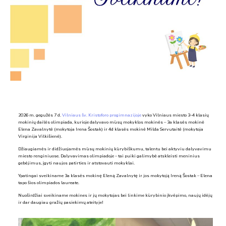
2026 m. gegužės 7 d.
Vilniaus šv. Kristoforo progimnazijoje
vyko Vilniaus miesto 3–4 klasių
mokinių dailės olimpiada, kurioje dalyvavo mūsų mokyklos mokinės – 3a klasės mokinė
Elena Zavalnytė (mokytoja Irena Šostak) ir 4d klasės mokinė Milda Servutaitė (mokytoja
Virginija Vilkišienė).
Džiaugiamės ir didžiuojamės mūsų mokinių kūrybiškumu, talentu bei aktyviu dalyvavimu
miesto renginiuose. Dalyvavimas olimpiadoje – tai puiki galimybė atskleisti meninius
gebėjimus, įgyti naujos patirties ir atstovauti mokyklai.
Ypatingai sveikiname 3a klasės mokinę Eleną Zavalnytę ir jos mokytoją Ireną Šostak – Elena
tapo šios olimpiados laureate.
Nuoširdžiai sveikiname mokines ir jų mokytojas bei linkime kūrybinio įkvėpimo, naujų idėjų
ir dar daugiau gražių pasiekimų ateityje!