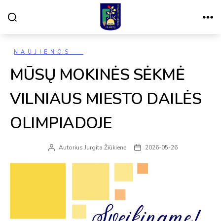
Paieška
Meniu
VILNIAUS
FILARETŲ
PRADINĖ
MOKYKLA
Kategorijos
NAUJIENOS
MŪSŲ MOKINĖS SĖKMĖ
VILNIAUS MIESTO DAILĖS
OLIMPIADOJE
Autorius
Jurgita Žiūkienė
2026-05-26
Įrašo
Įrašo
autorius
data