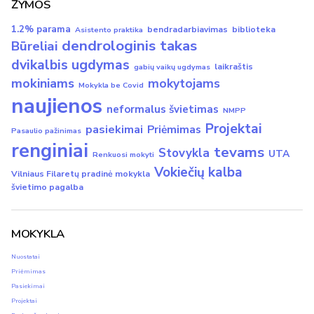
ŽYMOS
1.2% parama
bendradarbiavimas
biblioteka
Asistento praktika
dendrologinis takas
Būreliai
dvikalbis ugdymas
laikraštis
gabių vaikų ugdymas
mokiniams
mokytojams
Mokykla be Covid
naujienos
neformalus švietimas
NMPP
Projektai
pasiekimai
Priėmimas
Pasaulio pažinimas
renginiai
tevams
Stovykla
UTA
Renkuosi mokyti
Vokiečių kalba
Vilniaus Filaretų pradinė mokykla
švietimo pagalba
MOKYKLA
Nuostatai
Priėmimas
Pasiekimai
Projektai