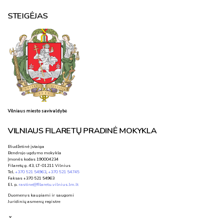
STEIGĖJAS
Vilniaus miesto savivaldybė
VILNIAUS FILARETŲ PRADINĖ MOKYKLA
Biudžetinė įstaiga
Bendrojo ugdymo mokykla
Įmonės kodas 190004234
Filaretų g. 43, LT-01211 Vilnius
Tel.
+370 521 54963
,
+370 521 54745
Faksas +370 521 54963
El. p.
rastine@filaretu.vilnius.lm.lt
Duomenys kaupiami ir saugomi
Juridinių asmenų registre