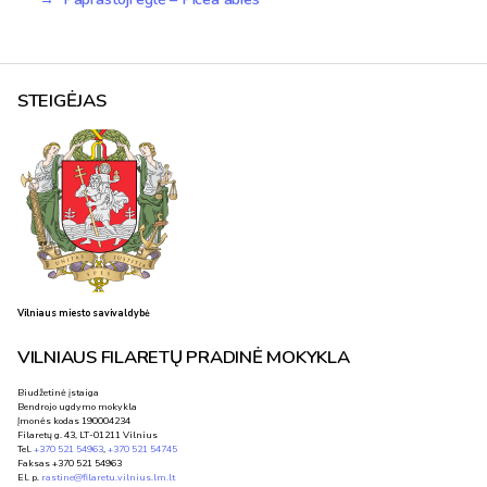
STEIGĖJAS
Vilniaus miesto savivaldybė
VILNIAUS FILARETŲ PRADINĖ MOKYKLA
Biudžetinė įstaiga
Bendrojo ugdymo mokykla
Įmonės kodas 190004234
Filaretų g. 43, LT-01211 Vilnius
Tel.
+370 521 54963
,
+370 521 54745
Faksas +370 521 54963
El. p.
rastine@filaretu.vilnius.lm.lt