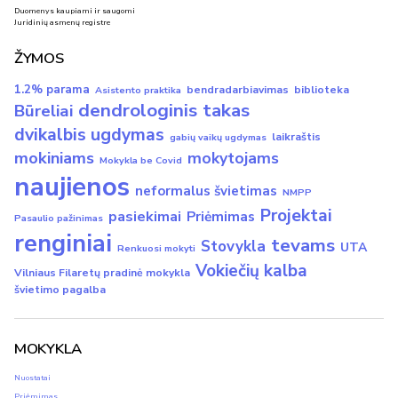
Duomenys kaupiami ir saugomi
Juridinių asmenų registre
ŽYMOS
1.2% parama
bendradarbiavimas
biblioteka
Asistento praktika
dendrologinis takas
Būreliai
dvikalbis ugdymas
laikraštis
gabių vaikų ugdymas
mokiniams
mokytojams
Mokykla be Covid
naujienos
neformalus švietimas
NMPP
Projektai
pasiekimai
Priėmimas
Pasaulio pažinimas
renginiai
tevams
Stovykla
UTA
Renkuosi mokyti
Vokiečių kalba
Vilniaus Filaretų pradinė mokykla
švietimo pagalba
MOKYKLA
Nuostatai
Priėmimas