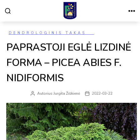
Paieška
Meniu
VILNIAUS
FILARETŲ
PRADINĖ
MOKYKLA
Kategorijos
DENDROLOGINIS TAKAS
PAPRASTOJI EGLĖ LIZDINĖ
FORMA – PICEA ABIES F.
NIDIFORMIS
Autorius
Jurgita Žiūkienė
2022-03-22
Įrašo
Įrašo
autorius
data