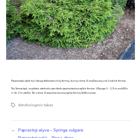
Paprastoji eglė turi daug dekoratyvinių formų, kurių viena iš mažiausių yra lizdinė forma.
Tai žemaūgė, suplotos statinės pavidalo paprastosios eglės forma. Užauga 1 – 1,5 m aukščio
ir iki 2 m pločio. Tai viena iš populiariausių eglių formų želdynuose.
dendrologinis takas
Žymos
←
Paprastoji alyva – Syringa vulgaris
→
Paprastoji eglė – Picea abies