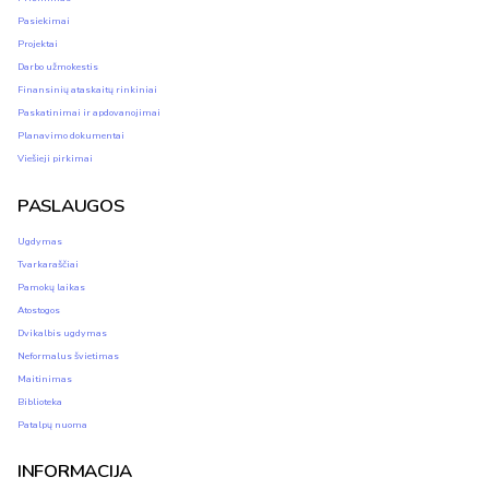
Pasiekimai
Projektai
Darbo užmokestis
Finansinių ataskaitų rinkiniai
Paskatinimai ir apdovanojimai
Planavimo dokumentai
Viešieji pirkimai
PASLAUGOS
Ugdymas
Tvarkaraščiai
Pamokų laikas
Atostogos
Dvikalbis ugdymas
Neformalus švietimas
Maitinimas
Biblioteka
Patalpų nuoma
INFORMACIJA