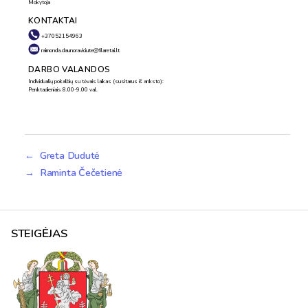
Mokytoja
KONTAKTAI
+37052154963
raimonda.daunoraviciute@filaretai.lt
DARBO VALANDOS
Individualių pokalbių su tėvais laikas (susitarus iš anksto):
Penktadieniais 8.00-9.00 val.
←
Greta Dudutė
→
Raminta Čečetienė
STEIGĖJAS