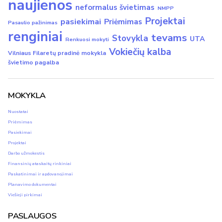
naujienos
neformalus švietimas
NMPP
Projektai
pasiekimai
Priėmimas
Pasaulio pažinimas
renginiai
tevams
Stovykla
UTA
Renkuosi mokyti
Vokiečių kalba
Vilniaus Filaretų pradinė mokykla
švietimo pagalba
MOKYKLA
Nuostatai
Priėmimas
Pasiekimai
Projektai
Darbo užmokestis
Finansinių ataskaitų rinkiniai
Paskatinimai ir apdovanojimai
Planavimo dokumentai
Viešieji pirkimai
PASLAUGOS