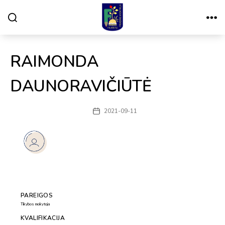
Paieška
Meniu
VILNIAUS
FILARETŲ
PRADINĖ
MOKYKLA
RAIMONDA
DAUNORAVIČIŪTĖ
2021-09-11
Įrašo
data
PAREIGOS
Tikybos mokytoja
KVALIFIKACIJA