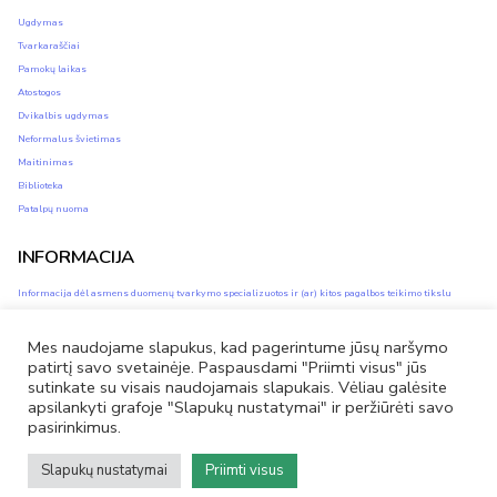
Ugdymas
Tvarkaraščiai
Pamokų laikas
Atostogos
Dvikalbis ugdymas
Neformalus švietimas
Maitinimas
Biblioteka
Patalpų nuoma
INFORMACIJA
Informacija dėl asmens duomenų tvarkymo specializuotos ir (ar) kitos pagalbos teikimo tikslu
Asmens duomenų apsauga
Privatumo ir slapukų naudojimo politika
Mes naudojame slapukus, kad pagerintume jūsų naršymo
Savivaldybės vidinis informacijos apie pažeidimus teikimo kanalas (vidinis kanalas)
patirtį savo svetainėje. Paspausdami "Priimti visus" jūs
sutinkate su visais naudojamais slapukais. Vėliau galėsite
apsilankyti grafoje "Slapukų nustatymai" ir peržiūrėti savo
pasirinkimus.
Facebook
El.
Tel.
Slapukų nustatymai
Priimti visus
paštas
nr.
© 2026
Vilniaus Filaretų pradinė mokykla