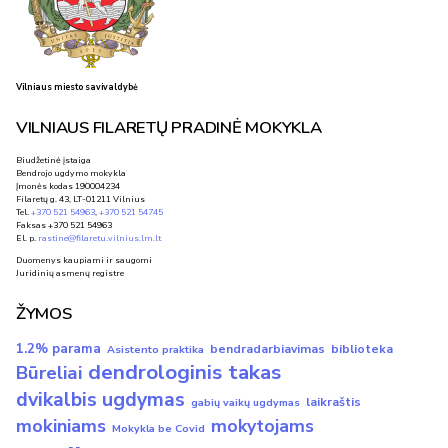
Vilniaus miesto savivaldybė
VILNIAUS FILARETŲ PRADINĖ MOKYKLA
Biudžetinė įstaiga
Bendrojo ugdymo mokykla
Įmonės kodas 190004234
Filaretų g. 43, LT-01211 Vilnius
Tel.
+370 521 54963
,
+370 521 54745
Faksas +370 521 54963
El. p.
rastine@filaretu.vilnius.lm.lt
Duomenys kaupiami ir saugomi
Juridinių asmenų registre
ŽYMOS
1.2% parama
bendradarbiavimas
biblioteka
Asistento praktika
dendrologinis takas
Būreliai
dvikalbis ugdymas
laikraštis
gabių vaikų ugdymas
mokiniams
mokytojams
Mokykla be Covid