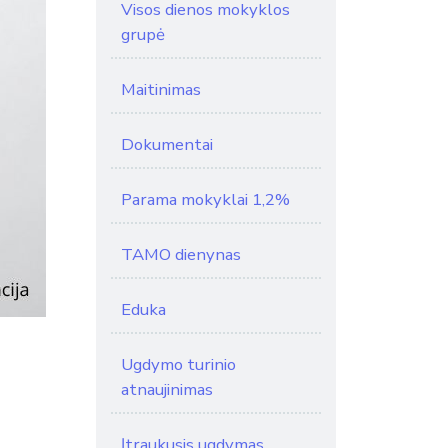
Visos dienos mokyklos
grupė
Maitinimas
Dokumentai
Parama mokyklai 1,2%
TAMO dienynas
Eduka
Ugdymo turinio
atnaujinimas
Įtraukusis ugdymas