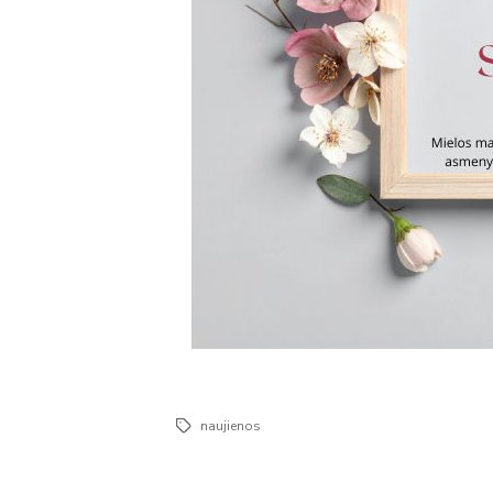
naujienos
Žymos