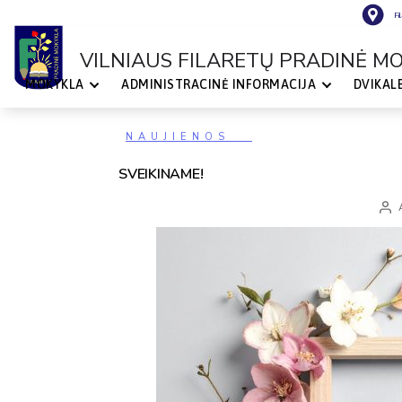
Fi
VILNIAUS FILARETŲ PRADINĖ M
MOKYKLA
ADMINISTRACINĖ INFORMACIJA
DVIKAL
VILNIAUS
FILARETŲ
PRADINĖ
MOKYKLA
Kategorijos
NAUJIENOS
SVEIKINAME!
Įraš
auto