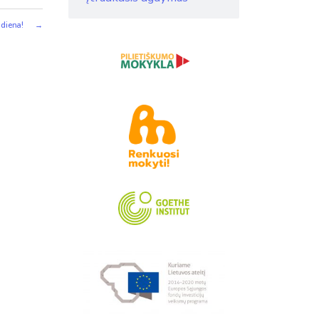
 diena!
→