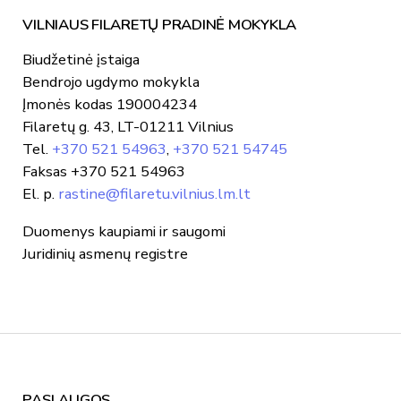
VILNIAUS FILARETŲ PRADINĖ MOKYKLA
Biudžetinė įstaiga
Bendrojo ugdymo mokykla
Įmonės kodas 190004234
Filaretų g. 43, LT-01211 Vilnius
Tel.
+370 521 54963
,
+370 521 54745
Faksas +370 521 54963
El. p.
rastine@filaretu.vilnius.lm.lt
Duomenys kaupiami ir saugomi
Juridinių asmenų registre
PASLAUGOS