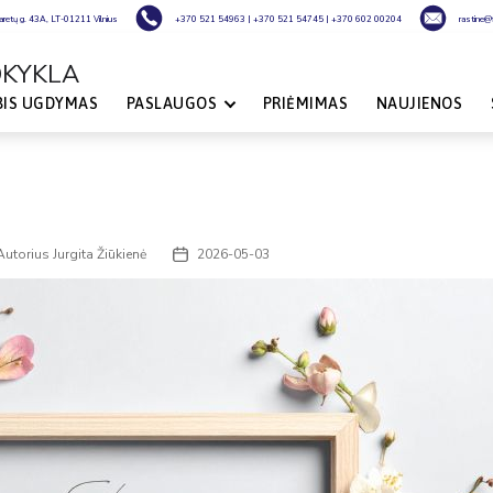
laretų g. 43A, LT-01211 Vilnius
+370 521 54963
|
+370 521 54745
|
+370 602 00204
rastine@fi
OKYKLA
BIS UGDYMAS
PASLAUGOS
PRIĖMIMAS
NAUJIENOS
Autorius
Jurgita Žiūkienė
2026-05-03
o
Įrašo
rius
data