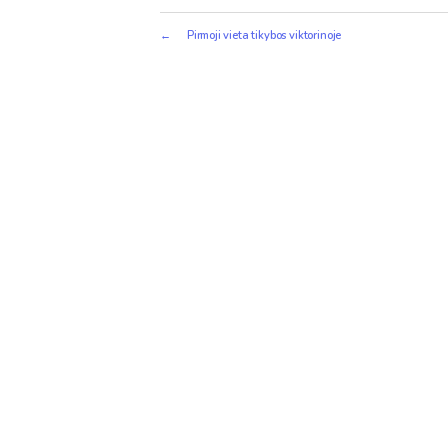
←
Pirmoji vieta tikybos viktorinoje