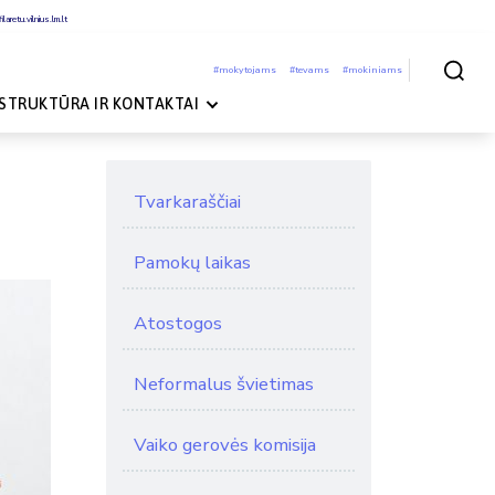
laretu.vilnius.lm.lt
#mokytojams
#tevams
#mokiniams
Paieška
STRUKTŪRA IR KONTAKTAI
Tvarkaraščiai
Pamokų laikas
Atostogos
Neformalus švietimas
Vaiko gerovės komisija