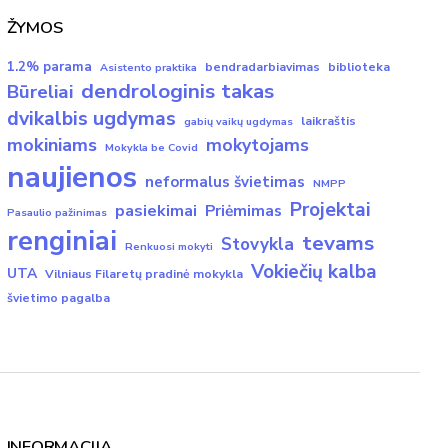
ŽYMOS
1.2% parama
bendradarbiavimas
biblioteka
Asistento praktika
dendrologinis takas
Būreliai
dvikalbis ugdymas
laikraštis
gabių vaikų ugdymas
mokiniams
mokytojams
Mokykla be Covid
naujienos
neformalus švietimas
NMPP
Projektai
pasiekimai
Priėmimas
Pasaulio pažinimas
renginiai
tevams
Stovykla
Renkuosi mokyti
Vokiečių kalba
UTA
Vilniaus Filaretų pradinė mokykla
švietimo pagalba
INFORMACIJA