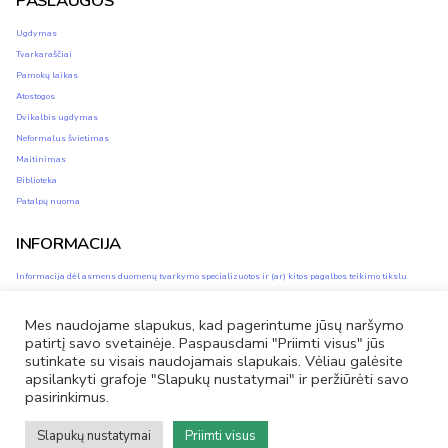
PASLAUGOS
Ugdymas
Tvarkaraščiai
Pamokų laikas
Atostogos
Dvikalbis ugdymas
Neformalus švietimas
Maitinimas
Biblioteka
Patalpų nuoma
INFORMACIJA
Informacija dėl asmens duomenų tvarkymo specializuotos ir (ar) kitos pagalbos teikimo tikslu
Asmens duomenų apsauga
Privatumo ir slapukų naudojimo politika
Mes naudojame slapukus, kad pagerintume jūsų naršymo
patirtį savo svetainėje. Paspausdami "Priimti visus" jūs
Savivaldybės vidinis informacijos apie pažeidimus teikimo kanalas (vidinis kanalas)
sutinkate su visais naudojamais slapukais. Vėliau galėsite
apsilankyti grafoje "Slapukų nustatymai" ir peržiūrėti savo
pasirinkimus.
Facebook
El.
Tel.
Slapukų nustatymai
Priimti visus
paštas
nr.