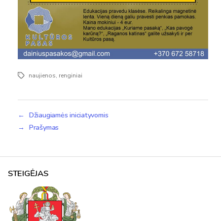
naujienos
,
renginiai
Žymos
←
Džiaugiamės iniciatyvomis
→
Prašymas
STEIGĖJAS