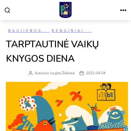
Paieška
Meniu
VILNIAUS
FILARETŲ
PRADINĖ
MOKYKLA
Kategorijos
NAUJIENOS
RENGINIAI
TARPTAUTINĖ VAIKŲ
KNYGOS DIENA
Autorius
Jurgita Žiūkienė
2023-04-04
Įrašo
Įrašo
autorius
data