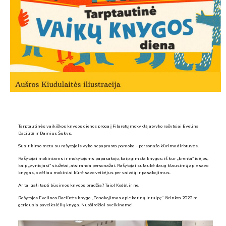
Tarptautinės vaikiškos knygos dienos proga į Filaretų mokyklą atvyko rašytojai Evelina
Daciūtė ir Dainius Šukys.
Susitikimo metu su rašytojais vyko nepaprasta pamoka – personažo kūrimo dirbtuvės.
Rašytojai mokiniams ir mokytojoms papasakojo, kaip gimsta knygos: iš kur „krenta” idėjos,
kaip „vyniojasi” siužetai, atsiranda personažai. Rašytojai sulaukė daug klausimų apie savo
knygas, o vėliau mokiniai kūrė savo veikėjus per vaizdą ir pasakojimus.
Ar tai gali tapti būsimos knygos pradžia? Taip! Kodėl ir ne.
Rašytojos Evelinos Daciūtės knyga „Pasakojimas apie katiną ir tulpę“ išrinkta 2022 m.
geriausia paveikslėlių knyga. Nuoširdžiai sveikiname!