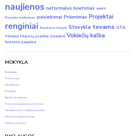
naujienos
neformalus švietimas
NMPP
Projektai
pasiekimai
Priėmimas
Pasaulio pažinimas
renginiai
tevams
Stovykla
UTA
Renkuosi mokyti
Vokiečių kalba
Vilniaus Filaretų pradinė mokykla
švietimo pagalba
MOKYKLA
Nuostatai
Priėmimas
Pasiekimai
Projektai
Darbo užmokestis
Finansinių ataskaitų rinkiniai
Paskatinimai ir apdovanojimai
Planavimo dokumentai
Viešieji pirkimai