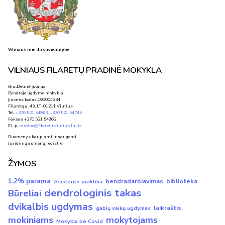
Vilniaus miesto savivaldybė
VILNIAUS FILARETŲ PRADINĖ MOKYKLA
Biudžetinė įstaiga
Bendrojo ugdymo mokykla
Įmonės kodas 190004234
Filaretų g. 43, LT-01211 Vilnius
Tel.
+370 521 54963
,
+370 521 54745
Faksas +370 521 54963
El. p.
rastine@filaretu.vilnius.lm.lt
Duomenys kaupiami ir saugomi
Juridinių asmenų registre
ŽYMOS
1.2% parama
bendradarbiavimas
biblioteka
Asistento praktika
dendrologinis takas
Būreliai
dvikalbis ugdymas
laikraštis
gabių vaikų ugdymas
mokiniams
mokytojams
Mokykla be Covid