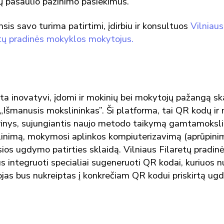
ių pasaulio pažinimo pasiekimus.
sis savo turima patirtimi, įdirbiu ir konsultuos
Vilniaus
ntų pradinės mokyklos mokytojus.
a inovatyvi, įdomi ir mokinių bei mokytojų pažangą sk
Išmanusis mokslininkas”. Ši platforma, tai QR kodų i
erinys, sujungiantis naujo metodo taikymą gamtamoksl
inimą, mokymosi aplinkos kompiuterizavimą (aprūpini
sios ugdymo patirties sklaidą. Vilniaus Filaretų pradin
 integruoti specialiai sugeneruoti QR kodai, kuriuos n
jas bus nukreiptas į konkrečiam QR kodui priskirtą ugd