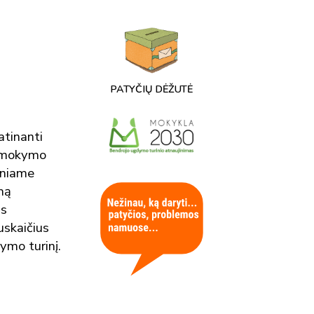
PATYČIŲ DĖŽUTĖ
atinanti
r mokymo
iniame
mą
ės
uskaičius
ymo turinį.