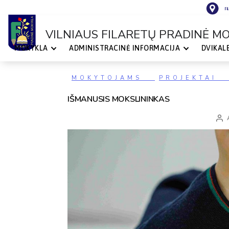
Fi
VILNIAUS FILARETŲ PRADINĖ M
MOKYKLA
ADMINISTRACINĖ INFORMACIJA
DVIKAL
VILNIAUS
FILARETŲ
PRADINĖ
MOKYKLA
Kategorijos
MOKYTOJAMS
PROJEKTAI
IŠMANUSIS MOKSLININKAS
Įraš
auto