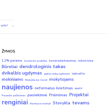
 galiu!
→
ŽYMOS
1.2% parama
bendradarbiavimas
biblioteka
Asistento praktika
dendrologinis takas
Būreliai
dvikalbis ugdymas
laikraštis
gabių vaikų ugdymas
mokiniams
mokytojams
Mokykla be Covid
naujienos
neformalus švietimas
NMPP
Projektai
pasiekimai
Priėmimas
Pasaulio pažinimas
renginiai
tevams
Stovykla
Renkuosi mokyti