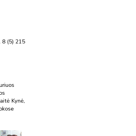
 8 (5) 215
uriuos
os
aitė Kynė,
mokose