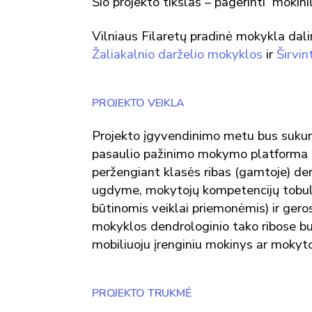
Šio projekto tikslas – pagerinti mokin
Vilniaus Filaretų pradinė mokykla dalin
Žaliakalnio darželio mokyklos
ir
Širvi
PROJEKTO VEIKLA
Projekto įgyvendinimo metu bus sukurt
pasaulio pažinimo mokymo platforma „
peržengiant klasės ribas (gamtoje) d
ugdyme, mokytojų kompetencijų tobul
būtinomis veiklai priemonėmis) ir gero
mokyklos dendrologinio tako ribose bus
mobiliuoju įrenginiu mokinys ar mokyto
PROJEKTO TRUKMĖ