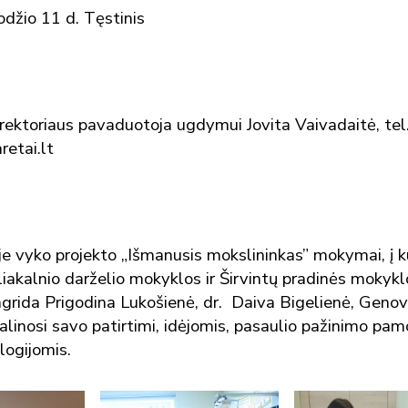
džio 11 d. Tęstinis
rektoriaus pavaduotoja ugdymui Jovita Vaivadaitė, tel.
retai.lt
 vyko projekto „Išmanusis mokslininkas” mokymai, į k
aliakalnio darželio mokyklos ir Širvintų pradinės mokykl
ngrida Prigodina Lukošienė, dr. Daiva Bigelienė, Genov
dalinosi savo patirtimi, idėjomis, pasaulio pažinimo pa
ogijomis.