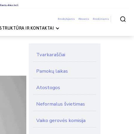
laretu.vilnius.lm.lt
#mokytojams
#tevams
#mokiniams
Paieška
STRUKTŪRA IR KONTAKTAI
Tvarkaraščiai
Pamokų laikas
Atostogos
Neformalus švietimas
Vaiko gerovės komisija