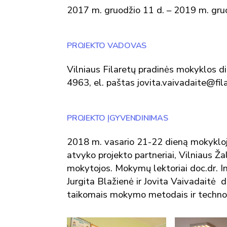
2017 m. gruodžio 11 d. – 2019 m. gruo
PROJEKTO VADOVAS
Vilniaus Filaretų pradinės mokyklos di
4963, el. paštas jovita.vaivadaite@fila
PROJEKTO ĮGYVENDINIMAS
2018 m. vasario 21-22 dieną mokykloje
atvyko projekto partneriai, Vilniaus Ž
mokytojos. Mokymų lektoriai doc.dr. I
Jurgita Blažienė ir Jovita Vaivadaitė 
taikomais mokymo metodais ir technol