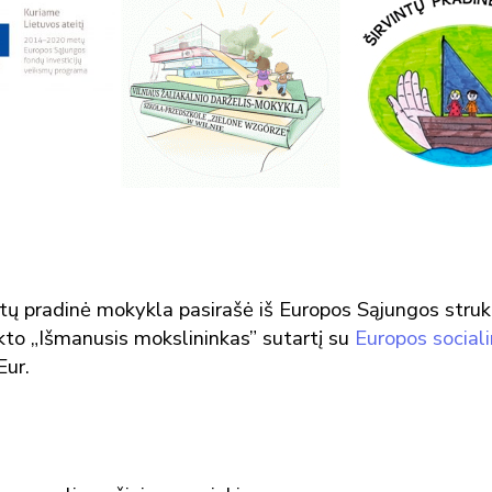
etų pradinė mokykla pasirašė iš Europos Sąjungos struk
kto „Išmanusis mokslininkas” sutartį su
Europos sociali
Eur.