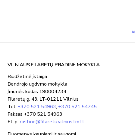
Aš
VILNIAUS FILARETŲ PRADINĖ MOKYKLA
Biudžetinė įstaiga
Bendrojo ugdymo mokykla
Įmonės kodas 190004234
Filaretų g. 43, LT-01211 Vilnius
Tel.
+370 521 54963
,
+370 521 54745
Faksas +370 521 54963
El. p.
rastine@filaretu.vilnius.lm.lt
Duomenys kaupiami ir saugomi