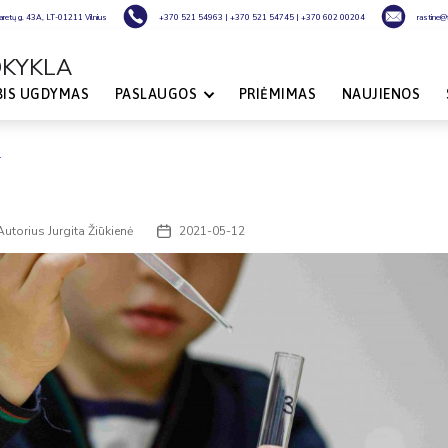
laretų g. 43A, LT-01211 Vilnius
+370 521 54963
|
+370 521 54745
|
+370 602 00204
rastine@fi
OKYKLA
BIS UGDYMAS
PASLAUGOS
PRIĖMIMAS
NAUJIENOS
Autorius
Jurgita Žiūkienė
2021-05-12
o
Įrašo
rius
data