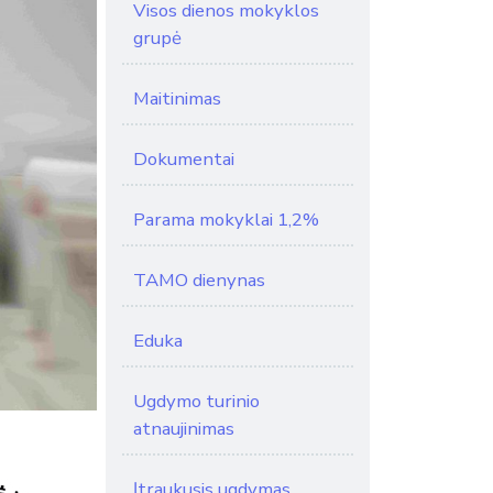
Visos dienos mokyklos
grupė
Maitinimas
Dokumentai
Parama mokyklai 1,2%
TAMO dienynas
Eduka
Ugdymo turinio
atnaujinimas
Įtraukusis ugdymas