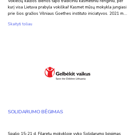
Vokiečių kalbos dienos tapo tradiciniu kasmetiniu renginiu, per
kurį visa Lietuva prabyla vokiškai! Kasmet mūsų mokykla jungiasi
prie šios gražios Vilniaus Goethes instituto iniciatyvos. 2021 m.…
Vokiečių
Skaityti toliau
kalbos
dienos
Lietuvoje
SOLIDARUMO BĖGIMAS
Spalio 15-21 d. Filaretų mokykloje vyko Solidarumo bėgimas