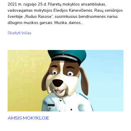
2021 m. rugsėjo 25 d. Filaretų mokyklos ansambliukas,
vadovaujamas mokytojos Eledijos Kanevičienės, Rasų seniūnijos
šventėje „Ruduo Rasose”, susirinkusius bendruomenės narius
džiugino muzikos garsais. Muzika, dainos…
Ruduo
Skaityti toliau
Rasose
AMSIS MOKYKLOJE