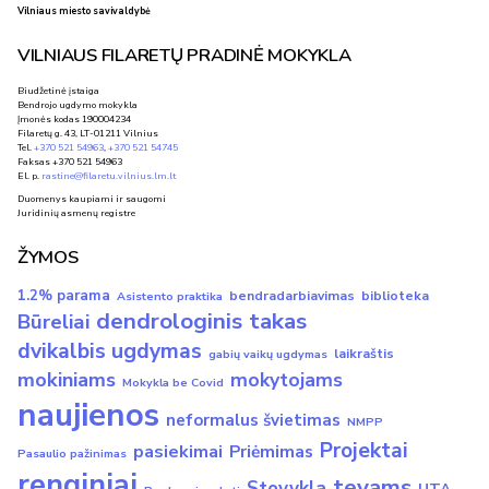
Vilniaus miesto savivaldybė
VILNIAUS FILARETŲ PRADINĖ MOKYKLA
Biudžetinė įstaiga
Bendrojo ugdymo mokykla
Įmonės kodas 190004234
Filaretų g. 43, LT-01211 Vilnius
Tel.
+370 521 54963
,
+370 521 54745
Faksas +370 521 54963
El. p.
rastine@filaretu.vilnius.lm.lt
Duomenys kaupiami ir saugomi
Juridinių asmenų registre
ŽYMOS
1.2% parama
bendradarbiavimas
biblioteka
Asistento praktika
dendrologinis takas
Būreliai
dvikalbis ugdymas
laikraštis
gabių vaikų ugdymas
mokiniams
mokytojams
Mokykla be Covid
naujienos
neformalus švietimas
NMPP
Projektai
pasiekimai
Priėmimas
Pasaulio pažinimas
renginiai
tevams
Stovykla