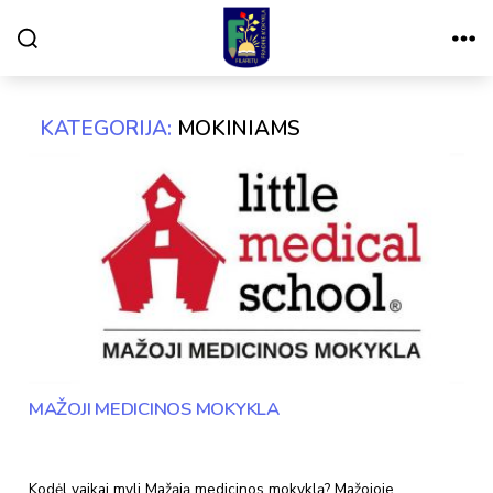
Paieška
Meniu
VILNIAUS
FILARETŲ
PRADINĖ
MOKYKLA
KATEGORIJA:
MOKINIAMS
MAŽOJI MEDICINOS MOKYKLA
Kodėl vaikai myli Mažąją medicinos mokyklą? Mažojoje