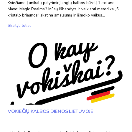
Kviečiame į unikalų patyriminį anglų kalbos būrelį “Lexi and
Maxo: Magic Realms”! Mūsų išbandyta ir veikianti metodika „6
kristalo briaunos“ skatina smalsumą ir išmoko vaikus…
Anglų
Skaityti toliau
kalba
VOKIEČIŲ KALBOS DIENOS LIETUVOJE