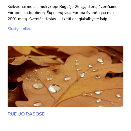
Kiekvienai metais mokykloje Rugsėjo 26-ąją dieną švenčiame
Europos kalbų dieną. Šią dieną visa Europa švenčia jau nuo
2001 metų. Šventės tikslas – iškelti daugiakalbystę kaip…
Europos
Skaityti toliau
kalbų
diena
RUDUO RASOSE