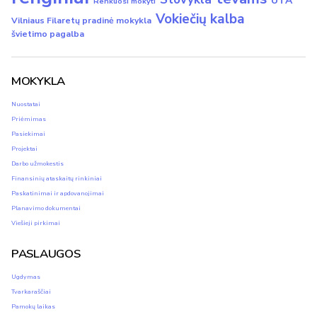
UTA
Renkuosi mokyti
Vokiečių kalba
Vilniaus Filaretų pradinė mokykla
švietimo pagalba
MOKYKLA
Nuostatai
Priėmimas
Pasiekimai
Projektai
Darbo užmokestis
Finansinių ataskaitų rinkiniai
Paskatinimai ir apdovanojimai
Planavimo dokumentai
Viešieji pirkimai
PASLAUGOS
Ugdymas
Tvarkaraščiai
Pamokų laikas