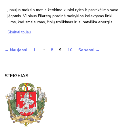
Į naujus mokslo metus ženkime kupini ryžto ir pasitikėjimo savo
jėgomis. Vilniaus Filaretų pradinė mokyklos kolektyvas linki
Jums, kad smalsumas, žinių troškimas ir jaunatviška energija…
Su
Skaityti toliau
rugsėjo
1
ĮRAŠŲ
…
←
Naujesni
1
8
9
10
Senesni
→
–
PUSLAPIAVIMAS
ąja!
STEIGĖJAS