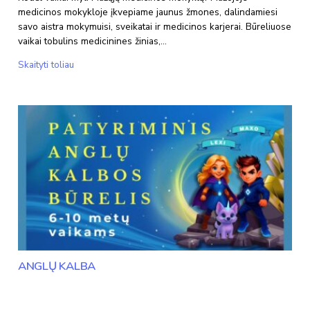
medicinos mokykloje įkvepiame jaunus žmones, dalindamiesi
savo aistra mokymuisi, sveikatai ir medicinos karjerai. Būreliuose
vaikai tobulins medicinines žinias,…
Mažoji
Skaityti toliau
medicinos
mokykla
ANGLŲ KALBA