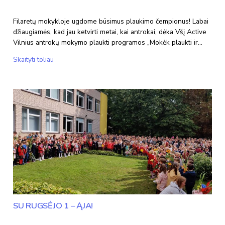
Filaretų mokykloje ugdome būsimus plaukimo čempionus! Labai
džiaugiamės, kad jau ketvirti metai, kai antrokai, dėka Všį Active
Vilnius antrokų mokymo plaukti programos „Mokėk plaukti ir…
Mokomės
Skaityti toliau
plaukti
SU RUGSĖJO 1 – ĄJA!