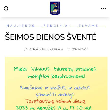
Paieška
Meniu
VILNIAUS
FILARETŲ
PRADINĖ
MOKYKLA
Kategorijos
NAUJIENOS
RENGINIAI
TĖVAMS
ŠEIMOS DIENOS ŠVENTĖ
Autorius
Jurgita Žiūkienė
2023-05-16
Įrašo
Įrašo
autorius
data