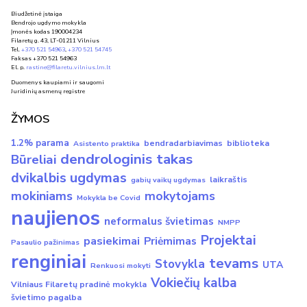
Biudžetinė įstaiga
Bendrojo ugdymo mokykla
Įmonės kodas 190004234
Filaretų g. 43, LT-01211 Vilnius
Tel.
+370 521 54963
,
+370 521 54745
Faksas +370 521 54963
El. p.
rastine@filaretu.vilnius.lm.lt
Duomenys kaupiami ir saugomi
Juridinių asmenų registre
ŽYMOS
1.2% parama
bendradarbiavimas
biblioteka
Asistento praktika
dendrologinis takas
Būreliai
dvikalbis ugdymas
laikraštis
gabių vaikų ugdymas
mokiniams
mokytojams
Mokykla be Covid
naujienos
neformalus švietimas
NMPP
Projektai
pasiekimai
Priėmimas
Pasaulio pažinimas
renginiai
tevams
Stovykla
UTA
Renkuosi mokyti
Vokiečių kalba
Vilniaus Filaretų pradinė mokykla
švietimo pagalba