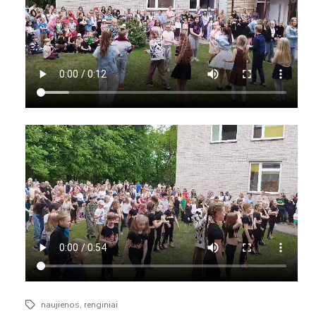
naujienos
,
renginiai
Žymos