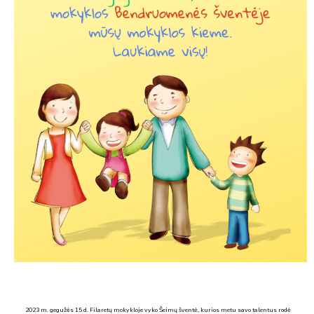
2023 m. gegužės 15 d. Filaretų mokykloje vyko Šeimų šventė, kurios metu savo talentus rodė