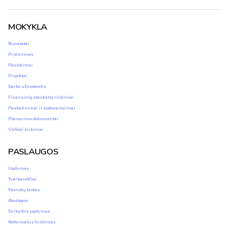
MOKYKLA
Nuostatai
Priėmimas
Pasiekimai
Projektai
Darbo užmokestis
Finansinių ataskaitų rinkiniai
Paskatinimai ir apdovanojimai
Planavimo dokumentai
Viešieji pirkimai
PASLAUGOS
Ugdymas
Tvarkaraščiai
Pamokų laikas
Atostogos
Dvikalbis ugdymas
Neformalus švietimas