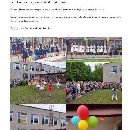
mokyklos bendruomenės šokėjai ir dainininkai.
Šurmuliavo mamų turgelis, savo veiklą pristatė mokykloje veikiantys
būreliai
.
Visa mokyklos bendruomenė susirinko prie didelio spalvoto stalo ir šiltai, smagiai bendravo,
kaip viena didelė šeima.
Dalinamės šventės akimirkomis.