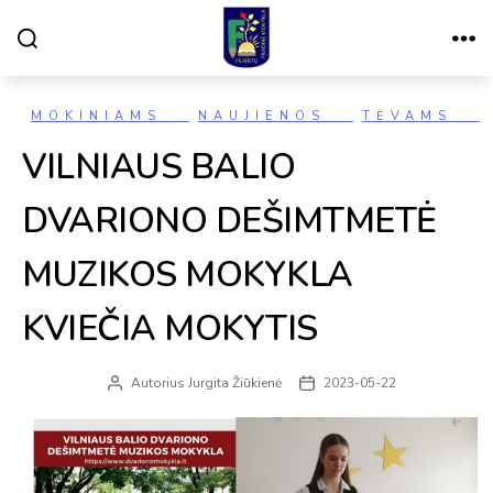
Paieška
Meniu
VILNIAUS
FILARETŲ
PRADINĖ
MOKYKLA
Kategorijos
MOKINIAMS
NAUJIENOS
TĖVAMS
VILNIAUS BALIO
DVARIONO DEŠIMTMETĖ
MUZIKOS MOKYKLA
KVIEČIA MOKYTIS
Autorius
Jurgita Žiūkienė
2023-05-22
Įrašo
Įrašo
autorius
data