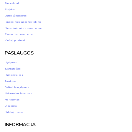
Pasiekimai
Projektai
Darbo užmokestis
Finansinių ataskaitų rinkiniai
Paskatinimai ir apdovanojimai
Planavimo dokumentai
Viešieji pirkimai
PASLAUGOS
Ugdymas
Tvarkaraščiai
Pamokų laikas
Atostogos
Dvikalbis ugdymas
Neformalus švietimas
Maitinimas
Biblioteka
Patalpų nuoma
INFORMACIJA