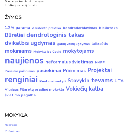
Duomenys kaupiami ir saugomi
Juridinių asmenų registre
ŽYMOS
1.2% parama
bendradarbiavimas
biblioteka
Asistento praktika
dendrologinis takas
Būreliai
dvikalbis ugdymas
laikraštis
gabių vaikų ugdymas
mokiniams
mokytojams
Mokykla be Covid
naujienos
neformalus švietimas
NMPP
Projektai
pasiekimai
Priėmimas
Pasaulio pažinimas
renginiai
tevams
Stovykla
UTA
Renkuosi mokyti
Vokiečių kalba
Vilniaus Filaretų pradinė mokykla
švietimo pagalba
MOKYKLA
Nuostatai
Priėmimas