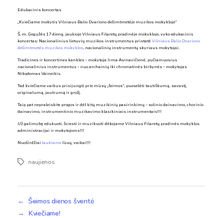
Edukacinis koncertas
„Kviečiame mokytis Vilniaus Balio Dvariono dešimtmetėje muzikos mokykloje“
Š. m. Gegužės 17 dieną, jaukioje Vilniaus Filaretų pradinėje mokykloje, vyko edukacinis
koncertas: Nacionalinius lietuvių muzikos instrumentus pristatė
Vilniaus Balio Dvariono
dešimtmetės muzikos mokyklos
, nacionalinių instrumentų skyriaus mokytojai.
Tradicines ir koncertines kankles – mokytoja Irma Asinavičienė, pučiamuosius
nacionalinius instrumentus – nuo archainių iki chromatinės birbynės – mokytojas
Nikodemas Vaineikis.
Tad kviečiame vaikus prisijungti prie mūsų „šeimos“, puoselėti tautiškumą, savastį,
originalumą, jautrumą ir grožį.
Taip pat nepraleiskite progos ir dėl kitų muzikinių pasirinkimų – solinio dainavimo, chorinio
dainavimo, instrumentinio muzikavimo klasikiniais instrumentais!!!
Už galimybę edukuoti, šviesti ir muzikuoti dėkojame Vilniaus Filaretų pradinės mokyklos
administracijai ir mokytojoms!!!
Nuoširdžiai
laukiame
Jūsų, vaikai!!!
naujienos
Žymos
←
Šeimos dienos šventė
→
Kviečiame!