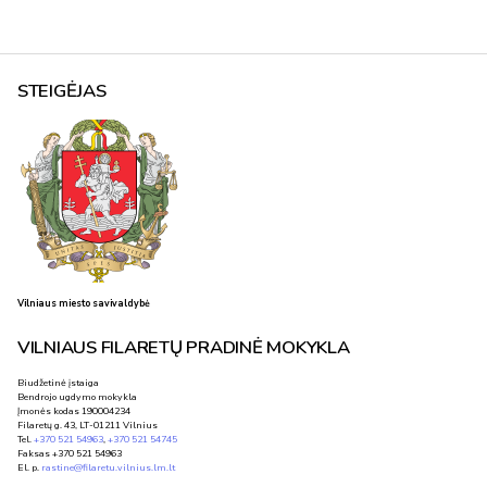
STEIGĖJAS
Vilniaus miesto savivaldybė
VILNIAUS FILARETŲ PRADINĖ MOKYKLA
Biudžetinė įstaiga
Bendrojo ugdymo mokykla
Įmonės kodas 190004234
Filaretų g. 43, LT-01211 Vilnius
Tel.
+370 521 54963
,
+370 521 54745
Faksas +370 521 54963
El. p.
rastine@filaretu.vilnius.lm.lt