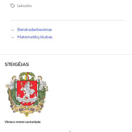
laikraštis
Žymos
←
Bendradarbiavimas
→
Matematikų klubas
STEIGĖJAS
Vilniaus miesto savivaldybė