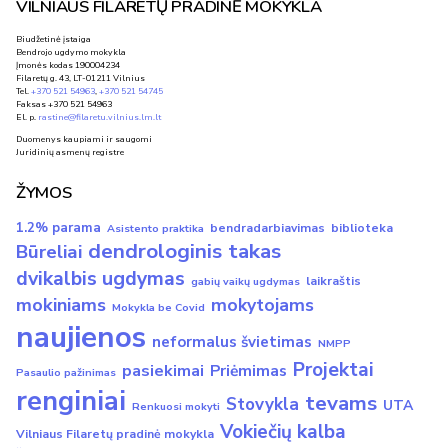
VILNIAUS FILARETŲ PRADINĖ MOKYKLA
Biudžetinė įstaiga
Bendrojo ugdymo mokykla
Įmonės kodas 190004234
Filaretų g. 43, LT-01211 Vilnius
Tel.
+370 521 54963
,
+370 521 54745
Faksas +370 521 54963
El. p.
rastine@filaretu.vilnius.lm.lt
Duomenys kaupiami ir saugomi
Juridinių asmenų registre
ŽYMOS
1.2% parama
bendradarbiavimas
biblioteka
Asistento praktika
dendrologinis takas
Būreliai
dvikalbis ugdymas
laikraštis
gabių vaikų ugdymas
mokiniams
mokytojams
Mokykla be Covid
naujienos
neformalus švietimas
NMPP
Projektai
pasiekimai
Priėmimas
Pasaulio pažinimas
renginiai
tevams
Stovykla
UTA
Renkuosi mokyti
Vokiečių kalba
Vilniaus Filaretų pradinė mokykla