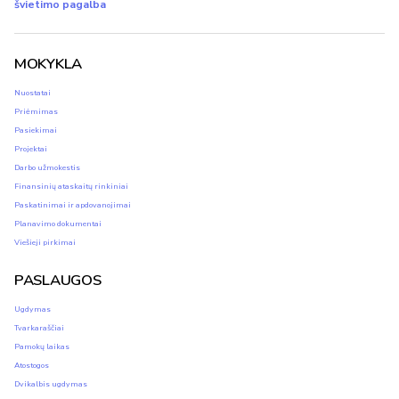
švietimo pagalba
MOKYKLA
Nuostatai
Priėmimas
Pasiekimai
Projektai
Darbo užmokestis
Finansinių ataskaitų rinkiniai
Paskatinimai ir apdovanojimai
Planavimo dokumentai
Viešieji pirkimai
PASLAUGOS
Ugdymas
Tvarkaraščiai
Pamokų laikas
Atostogos
Dvikalbis ugdymas