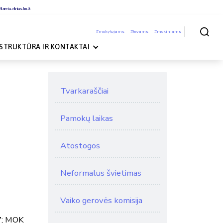
laretu.vilnius.lm.lt
#mokytojams
#tevams
#mokiniams
Paieška
STRUKTŪRA IR KONTAKTAI
Tvarkaraščiai
Pamokų laikas
Atostogos
Neformalus švietimas
Vaiko gerovės komisija
7; MOK