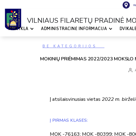
Fi
VILNIAUS FILARETŲ PRADINĖ M
MOKYKLA
ADMINISTRACINĖ INFORMACIJA
DVIKAL
VILNIAUS
FILARETŲ
PRADINĖ
MOKYKLA
Kategorijos
BE KATEGORIJOS
MOKINIŲ PRIĖMIMAS 2022/2023 MOKSLO
Įraš
auto
Į atsilaisvinusias vietas
2022 m. birželi
Į PIRMAS KLASES:
MOK -76163; MOK -80399; MOK -80