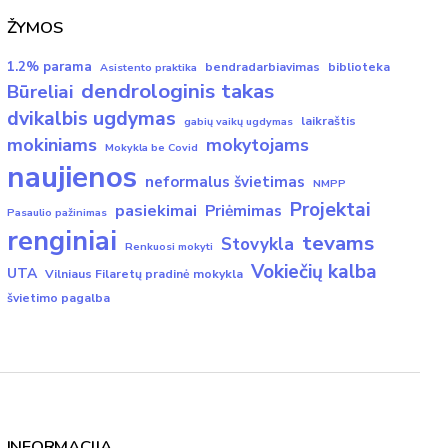
ŽYMOS
1.2% parama
bendradarbiavimas
biblioteka
Asistento praktika
dendrologinis takas
Būreliai
dvikalbis ugdymas
laikraštis
gabių vaikų ugdymas
mokiniams
mokytojams
Mokykla be Covid
naujienos
neformalus švietimas
NMPP
Projektai
pasiekimai
Priėmimas
Pasaulio pažinimas
renginiai
tevams
Stovykla
Renkuosi mokyti
Vokiečių kalba
UTA
Vilniaus Filaretų pradinė mokykla
švietimo pagalba
INFORMACIJA