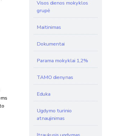
Visos dienos mokyklos
grupė
Maitinimas
Dokumentai
Parama mokyklai 1,2%
TAMO dienynas
i
Eduka
iems
to
Ugdymo turinio
atnaujinimas
Įtraukusis ugdymas