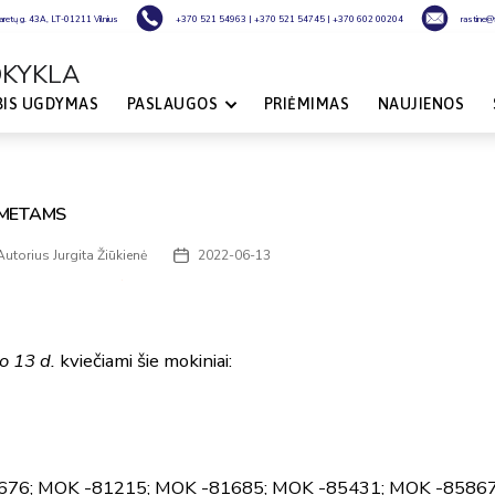
laretų g. 43A, LT-01211 Vilnius
+370 521 54963
|
+370 521 54745
|
+370 602 00204
rastine@fi
OKYKLA
BIS UGDYMAS
PASLAUGOS
PRIĖMIMAS
NAUJIENOS
 METAMS
Autorius
Jurgita Žiūkienė
2022-06-13
o
Įrašo
rius
data
o 13 d.
kviečiami šie mokiniai:
676; MOK -81215; MOK -81685; MOK -85431; MOK -8586