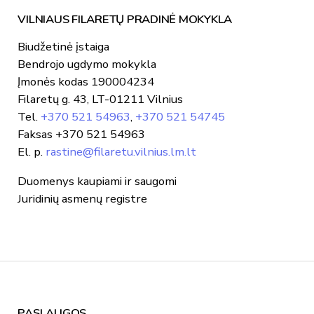
VILNIAUS FILARETŲ PRADINĖ MOKYKLA
Biudžetinė įstaiga
Bendrojo ugdymo mokykla
Įmonės kodas 190004234
Filaretų g. 43, LT-01211 Vilnius
Tel.
+370 521 54963
,
+370 521 54745
Faksas +370 521 54963
El. p.
rastine@filaretu.vilnius.lm.lt
Duomenys kaupiami ir saugomi
Juridinių asmenų registre
PASLAUGOS