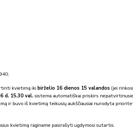
940;
tinti kvietimą iki
birželio 16 dienos 15 valandos
(jei rinkos
16 d. 15.30 val.
sistema automatiškai priskirs nepatvirtinus
mą ir buvo iš kvietimą teikusių aukščiausiai nurodyta priorite
sius kvietimą raginame pasirašyti ugdymosi sutartis.