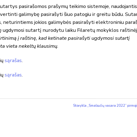
tartys pasirašomos prašymų teikimo sistemoje, naudojantis
ertinti galimybę pasirašyti šiuo patogiu ir greitu būdu. Suta
 neturintiems jokios galimybės pasirašyti elektroniniu paraš
ę ugdymosi sutartį nurodytu laiku Filaretų mokyklos raštinė
rtinimą į raštinę, kad ketinate pasirašyti ugdymosi sutartį
ota vieta nekeltų klausimų.
ių
sąrašas
.
ių
sąrašas
.
Stovykla „Smalsučių vasara 2022” pirmoj