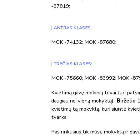
-87819;
Į ANTRAS KLASES:
MOK -74132; MOK -87680;
Į TREČIAS KLASES:
MOK -75660; MOK -83992; MOK -87
Kvietimą gavę mokinių tėvai turi patvir
daugiau nei vieną mokyklą).
Birželio 
kvietimų tą mokyklą, kuri siuntė kvieti
tvarka.
Pasirinkusius tik mūsų mokyklą ir gavu