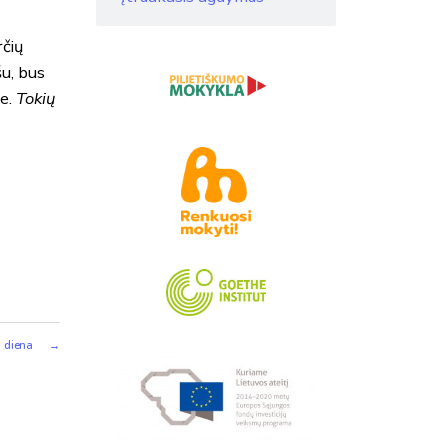
rčių
u, bus
je.
Tokių
i diena
→