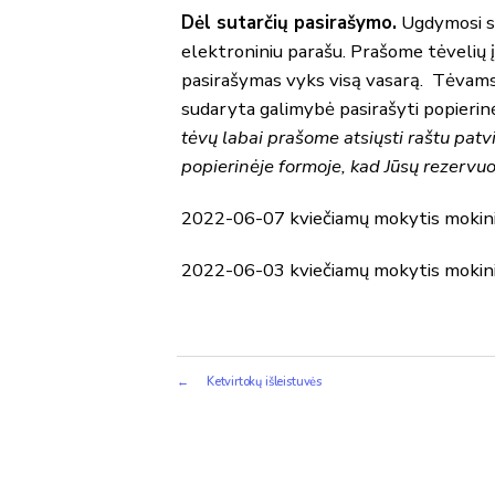
Dėl sutarčių pasirašymo.
Ugdymosi su
elektroniniu parašu. Prašome tėvelių įv
pasirašymas vyks visą vasarą. Tėvams,
sudaryta galimybė pasirašyti popierin
tėvų labai prašome atsiųsti raštu patvi
popierinėje formoje, kad Jūsų rezervu
2022-06-07 kviečiamų mokytis mokin
2022-06-03 kviečiamų mokytis mokin
←
Ketvirtokų išleistuvės