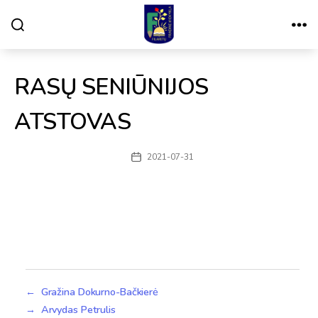
Paieška
Meniu
VILNIAUS
FILARETŲ
PRADINĖ
MOKYKLA
RASŲ SENIŪNIJOS
ATSTOVAS
2021-07-31
Įrašo
data
←
Gražina Dokurno-Bačkierė
→
Arvydas Petrulis