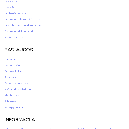
Pasiekimai
Projektai
Darbo užmokestis
Finansinių ataskaitų rinkiniai
Paskatinimai ir apdovanojimai
Planavimo dokumentai
Viešieji pirkimai
PASLAUGOS
Ugdymas
Tvarkaraščiai
Pamokų laikas
Atostogos
Dvikalbis ugdymas
Neformalus švietimas
Maitinimas
Biblioteka
Patalpų nuoma
INFORMACIJA