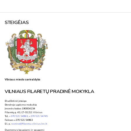
STEIGĖJAS
Vilniaus miesto savivaldybė
VILNIAUS FILARETŲ PRADINĖ MOKYKLA
Biudžetinė įstaiga
Bendrojo ugdymo mokykla
Įmonės kodas 190004234
Filaretų g. 43, LT-01211 Vilnius
Tel.
+370 521 54963
,
+370 521 54745
Faksas +370 521 54963
El. p.
rastine@filaretu.vilnius.lm.lt
Duomenys kaupiami ir saugomi