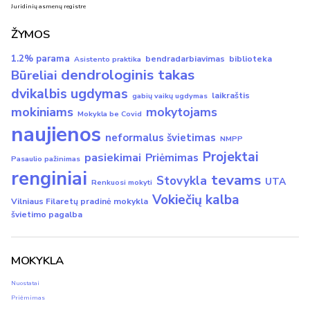
Juridinių asmenų registre
ŽYMOS
1.2% parama
bendradarbiavimas
biblioteka
Asistento praktika
dendrologinis takas
Būreliai
dvikalbis ugdymas
laikraštis
gabių vaikų ugdymas
mokiniams
mokytojams
Mokykla be Covid
naujienos
neformalus švietimas
NMPP
Projektai
pasiekimai
Priėmimas
Pasaulio pažinimas
renginiai
tevams
Stovykla
UTA
Renkuosi mokyti
Vokiečių kalba
Vilniaus Filaretų pradinė mokykla
švietimo pagalba
MOKYKLA
Nuostatai
Priėmimas