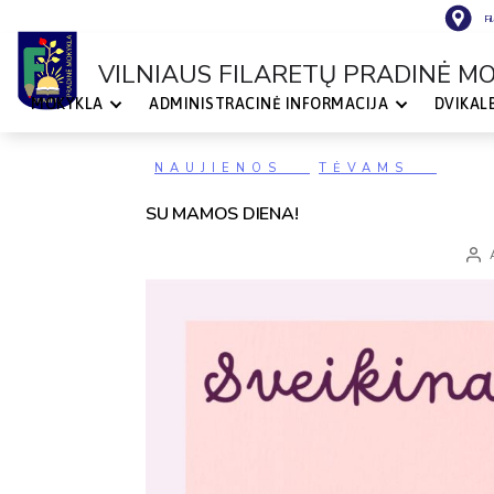
Fi
VILNIAUS FILARETŲ PRADINĖ M
MOKYKLA
ADMINISTRACINĖ INFORMACIJA
DVIKAL
VILNIAUS
FILARETŲ
PRADINĖ
MOKYKLA
Kategorijos
NAUJIENOS
TĖVAMS
SU MAMOS DIENA!
Įraš
auto