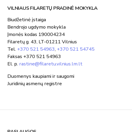
VILNIAUS FILARETŲ PRADINĖ MOKYKLA
Biudžetinė įstaiga
Bendrojo ugdymo mokykla
Įmonės kodas 190004234
Filaretų g. 43, LT-01211 Vilnius
Tel.
+370 521 54963
,
+370 521 54745
Faksas +370 521 54963
El. p.
rastine@filaretu.vilnius.lm.lt
Duomenys kaupiami ir saugomi
Juridinių asmenų registre
PASLAUGOS