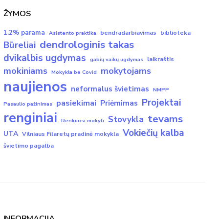
ŽYMOS
1.2% parama
bendradarbiavimas
biblioteka
Asistento praktika
dendrologinis takas
Būreliai
dvikalbis ugdymas
laikraštis
gabių vaikų ugdymas
mokiniams
mokytojams
Mokykla be Covid
naujienos
neformalus švietimas
NMPP
Projektai
pasiekimai
Priėmimas
Pasaulio pažinimas
renginiai
tevams
Stovykla
Renkuosi mokyti
Vokiečių kalba
UTA
Vilniaus Filaretų pradinė mokykla
švietimo pagalba
INFORMACIJA