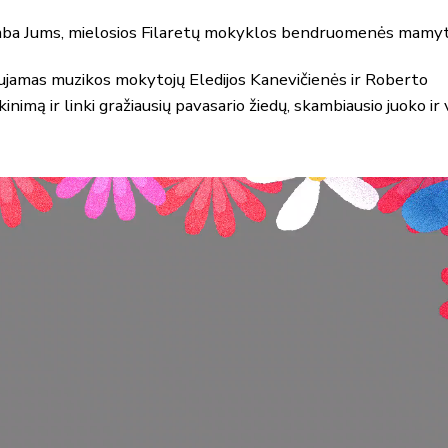
kamba Jums, mielosios Filaretų mokyklos bendruomenės mamy
ujamas muzikos mokytojų Eledijos Kanevičienės ir Roberto
inimą ir linki gražiausių pavasario žiedų, skambiausio juoko ir 