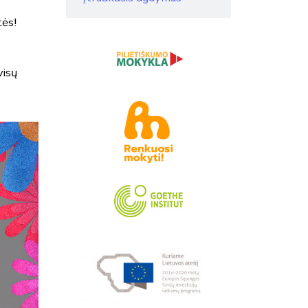
tės!
visų