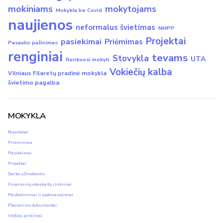
mokiniams
mokytojams
Mokykla be Covid
naujienos
neformalus švietimas
NMPP
Projektai
pasiekimai
Priėmimas
Pasaulio pažinimas
renginiai
tevams
Stovykla
UTA
Renkuosi mokyti
Vokiečių kalba
Vilniaus Filaretų pradinė mokykla
švietimo pagalba
MOKYKLA
Nuostatai
Priėmimas
Pasiekimai
Projektai
Darbo užmokestis
Finansinių ataskaitų rinkiniai
Paskatinimai ir apdovanojimai
Planavimo dokumentai
Viešieji pirkimai