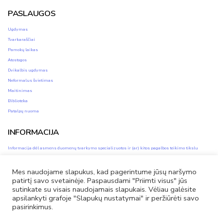
PASLAUGOS
Ugdymas
Tvarkaraščiai
Pamokų laikas
Atostogos
Dvikalbis ugdymas
Neformalus švietimas
Maitinimas
Biblioteka
Patalpų nuoma
INFORMACIJA
Informacija dėl asmens duomenų tvarkymo specializuotos ir (ar) kitos pagalbos teikimo tikslu
Asmens duomenų apsauga
Privatumo ir slapukų naudojimo politika
Mes naudojame slapukus, kad pagerintume jūsų naršymo
Savivaldybės vidinis informacijos apie pažeidimus teikimo kanalas (vidinis kanalas)
patirtį savo svetainėje. Paspausdami "Priimti visus" jūs
sutinkate su visais naudojamais slapukais. Vėliau galėsite
apsilankyti grafoje "Slapukų nustatymai" ir peržiūrėti savo
pasirinkimus.
Facebook
El.
Tel.