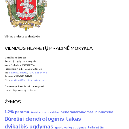
Vilniaus miesto savivaldybė
VILNIAUS FILARETŲ PRADINĖ MOKYKLA
Biudžetinė įstaiga
Bendrojo ugdymo mokykla
Įmonės kodas 190004234
Filaretų g. 43, LT-01211 Vilnius
Tel.
+370 521 54963
,
+370 521 54745
Faksas +370 521 54963
El. p.
rastine@filaretu.vilnius.lm.lt
Duomenys kaupiami ir saugomi
Juridinių asmenų registre
ŽYMOS
1.2% parama
bendradarbiavimas
biblioteka
Asistento praktika
dendrologinis takas
Būreliai
dvikalbis ugdymas
laikraštis
gabių vaikų ugdymas