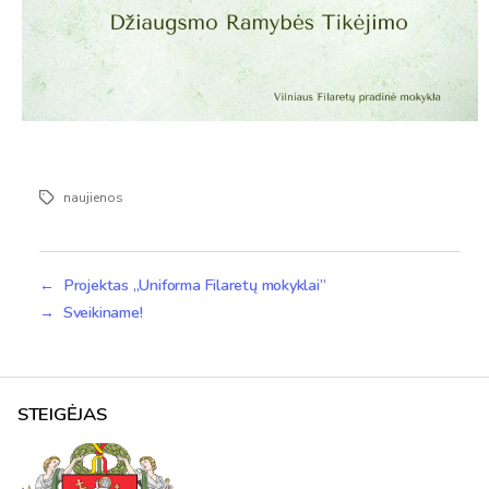
naujienos
Žymos
←
Projektas „Uniforma Filaretų mokyklai”
→
Sveikiname!
STEIGĖJAS